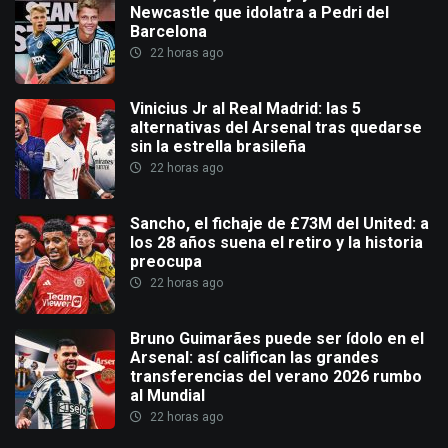
Newcastle que idolatra a Pedri del
Barcelona
22 horas ago
Vinicius Jr al Real Madrid: las 5
alternativas del Arsenal tras quedarse
sin la estrella brasileña
22 horas ago
Sancho, el fichaje de £73M del United: a
los 28 años suena el retiro y la historia
preocupa
22 horas ago
Bruno Guimarães puede ser ídolo en el
Arsenal: así califican las grandes
transferencias del verano 2026 rumbo
al Mundial
22 horas ago