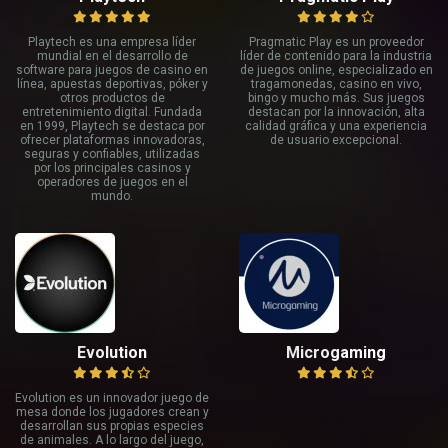
Playtech es una empresa líder
Pragmatic Play es un proveedor
mundial en el desarrollo de
líder de contenido para la industria
software para juegos de casino en
de juegos online, especializado en
línea, apuestas deportivas, póker y
tragamonedas, casino en vivo,
otros productos de
bingo y mucho más. Sus juegos
entretenimiento digital. Fundada
destacan por la innovación, alta
en 1999, Playtech se destaca por
calidad gráfica y una experiencia
ofrecer plataformas innovadoras,
de usuario excepcional.
seguras y confiables, utilizadas
por los principales casinos y
operadores de juegos en el
mundo.
Evolution
Microgaming
Evolution es un innovador juego de
mesa donde los jugadores crean y
desarrollan sus propias especies
de animales. A lo largo del juego,