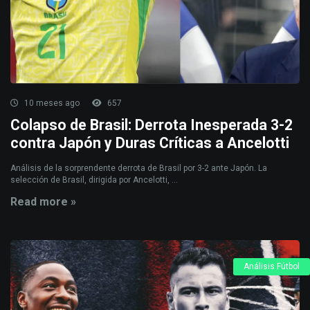
10 meses ago
657
Colapso de Brasil: Derrota Inesperada 3-2
contra Japón y Duras Críticas a Ancelotti
Análisis de la sorprendente derrota de Brasil por 3-2 ante Japón. La
selección de Brasil, dirigida por Ancelotti, ...
Read more »
Análisis Fútbol