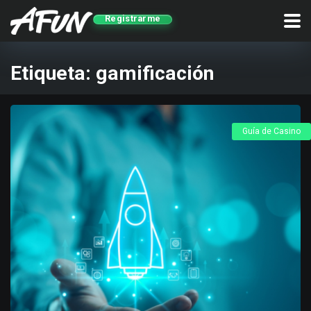
Registrarme
Etiqueta:
gamificación
Guía de Casino