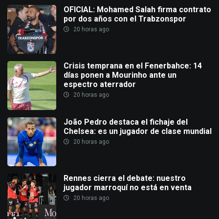
OFICIAL: Mohamed Salah firma contrato
por dos años con el Trabzonspor
20 horas ago
Crisis temprana en el Fenerbahce: 14
días ponen a Mourinho ante un
espectro aterrador
20 horas ago
João Pedro destaca el fichaje del
Chelsea: es un jugador de clase mundial
20 horas ago
Rennes cierra el debate: nuestro
jugador marroquí no está en venta
20 horas ago