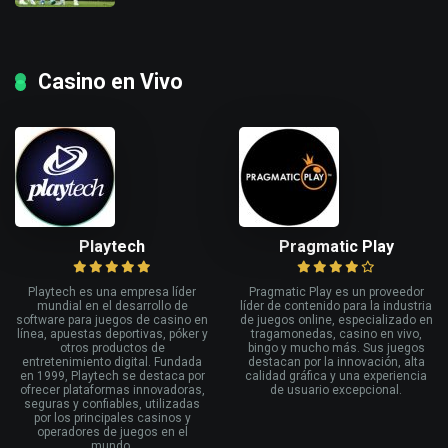
Casino en Vivo
Playtech
Pragmatic Play
Playtech es una empresa líder
Pragmatic Play es un proveedor
mundial en el desarrollo de
líder de contenido para la industria
software para juegos de casino en
de juegos online, especializado en
línea, apuestas deportivas, póker y
tragamonedas, casino en vivo,
otros productos de
bingo y mucho más. Sus juegos
entretenimiento digital. Fundada
destacan por la innovación, alta
en 1999, Playtech se destaca por
calidad gráfica y una experiencia
ofrecer plataformas innovadoras,
de usuario excepcional.
seguras y confiables, utilizadas
por los principales casinos y
operadores de juegos en el
mundo.