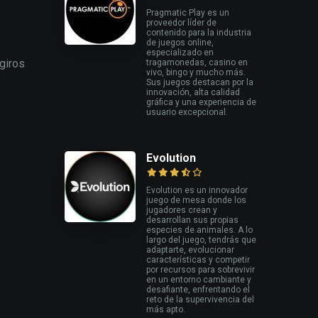
Pragmatic Play es un
proveedor líder de
contenido para la industria
de juegos online,
especializado en
giros
tragamonedas, casino en
vivo, bingo y mucho más.
Sus juegos destacan por la
innovación, alta calidad
gráfica y una experiencia de
usuario excepcional.
Evolution
Evolution es un innovador
juego de mesa donde los
jugadores crean y
desarrollan sus propias
especies de animales. A lo
largo del juego, tendrás que
adaptarte, evolucionar
características y competir
por recursos para sobrevivir
en un entorno cambiante y
desafiante, enfrentando el
reto de la supervivencia del
más apto.