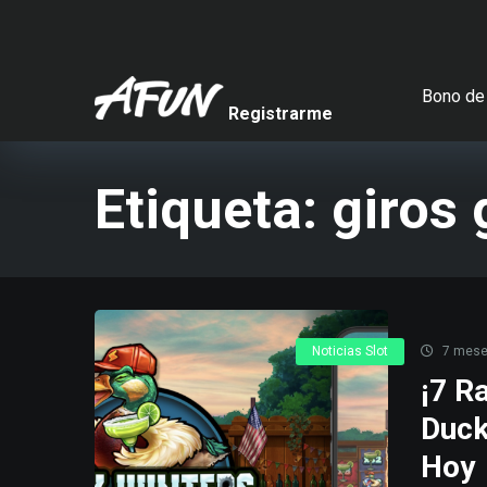
Bono de 
Registrarme
Etiqueta:
giros 
Noticias Slot
7 mese
¡7 R
Duck
Hoy