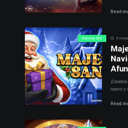
Read mo
Noticias Slot
8 mese
Maje
Navi
Afun
¡Celebra
nuevo y 
Read mo