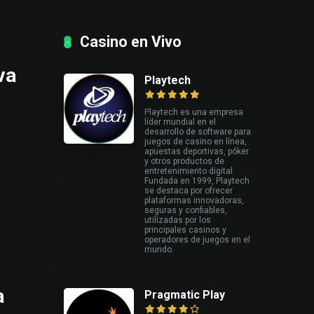
Casino en Vivo
va
Playtech
Playtech es una empresa
líder mundial en el
desarrollo de software para
juegos de casino en línea,
apuestas deportivas, póker
y otros productos de
entretenimiento digital.
Fundada en 1999, Playtech
se destaca por ofrecer
plataformas innovadoras,
seguras y confiables,
utilizadas por los
principales casinos y
operadores de juegos en el
mundo.
a
Pragmatic Play