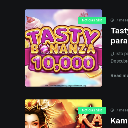
Noticias Slot
7 mese
Tast
para
¿Listo p
Descubre
Read mo
Noticias Slot
7 mese
Kami