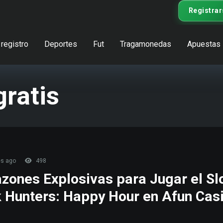
Registrar
registro
Deportes
Fut
Tragamonedas
Apuestas
gratis
s ago
498
azones Explosivas para Jugar el Sl
 Hunters: Happy Hour en Afun Cas