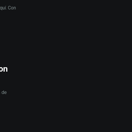
quí. Con
on
n de