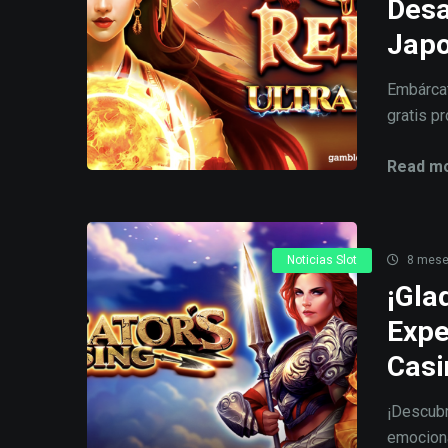
Desa
Jap
Embárcat
gratis pr
Read mo
Noticias Slot
8 mese
¡Gla
Expe
Casi
¡Descubr
emociona