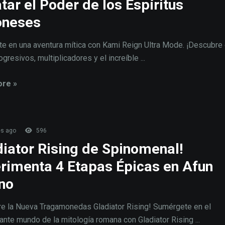
tar el Poder de los Espíritus
oneses
e en una aventura mítica con Kami Reign Ultra Mode. ¡Descubre 
ogresivos, multiplicadores y el increíble ...
re »
s ago
596
diator Rising de Spinomenal!
rimenta 4 Etapas Épicas en Afun
no
e la Nueva Tragamonedas Gladiator Rising! Sumérgete en el
nte mundo de la mitología romana con Gladiator Rising ...