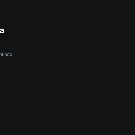
La
 mundo