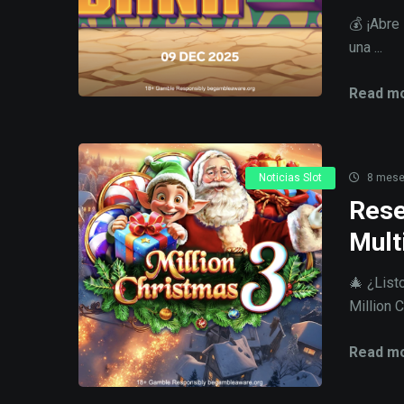
💰 ¡Abre
una ...
Read mo
Noticias Slot
8 mese
Rese
Mult
🎄 ¿List
Million C
Read mo