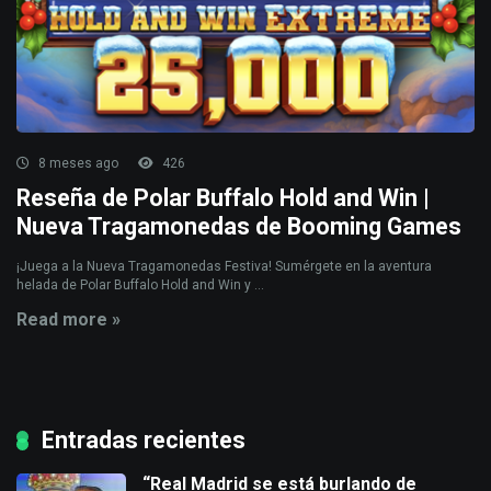
8 meses ago
426
Reseña de Polar Buffalo Hold and Win |
Nueva Tragamonedas de Booming Games
¡Juega a la Nueva Tragamonedas Festiva! Sumérgete en la aventura
helada de Polar Buffalo Hold and Win y ...
Read more »
Entradas recientes
“Real Madrid se está burlando de