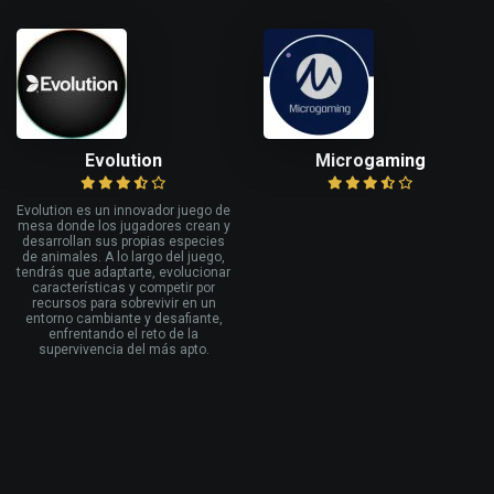
Evolution
Microgaming
Evolution es un innovador juego de
mesa donde los jugadores crean y
desarrollan sus propias especies
de animales. A lo largo del juego,
tendrás que adaptarte, evolucionar
características y competir por
recursos para sobrevivir en un
entorno cambiante y desafiante,
enfrentando el reto de la
supervivencia del más apto.