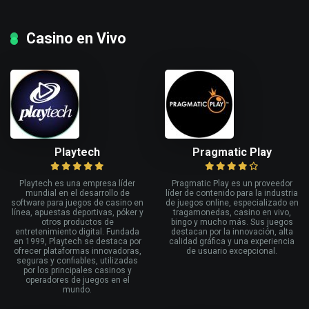
Casino en Vivo
Playtech
Pragmatic Play
Playtech es una empresa líder
Pragmatic Play es un proveedor
mundial en el desarrollo de
líder de contenido para la industria
software para juegos de casino en
de juegos online, especializado en
línea, apuestas deportivas, póker y
tragamonedas, casino en vivo,
otros productos de
bingo y mucho más. Sus juegos
entretenimiento digital. Fundada
destacan por la innovación, alta
en 1999, Playtech se destaca por
calidad gráfica y una experiencia
ofrecer plataformas innovadoras,
de usuario excepcional.
seguras y confiables, utilizadas
por los principales casinos y
operadores de juegos en el
mundo.