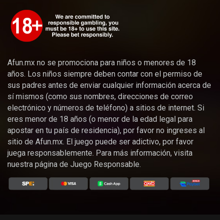
Afun.mx no se promociona para niños o menores de 18
años. Los niños siempre deben contar con el permiso de
sus padres antes de enviar cualquier información acerca de
sí mismos (como sus nombres, direcciones de correo
electrónico y números de teléfono) a sitios de internet. Si
eres menor de 18 años (o menor de la edad legal para
apostar en tu país de residencia), por favor no ingreses al
sitio de Afun.mx. El juego puede ser adictivo, por favor
juega responsablemente. Para más información, visita
nuestra página de Juego Responsable.