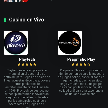
Casino en Vivo
Playtech
Pragmatic Play
Playtech es una empresa líder
Pragmatic Play es un proveedor
mundial en el desarrollo de
líder de contenido para la industria
software para juegos de casino en
de juegos online, especializado en
línea, apuestas deportivas, póker y
tragamonedas, casino en vivo,
otros productos de
bingo y mucho más. Sus juegos
entretenimiento digital. Fundada
destacan por la innovación, alta
en 1999, Playtech se destaca por
calidad gráfica y una experiencia
ofrecer plataformas innovadoras,
de usuario excepcional.
seguras y confiables, utilizadas
por los principales casinos y
operadores de juegos en el
mundo.