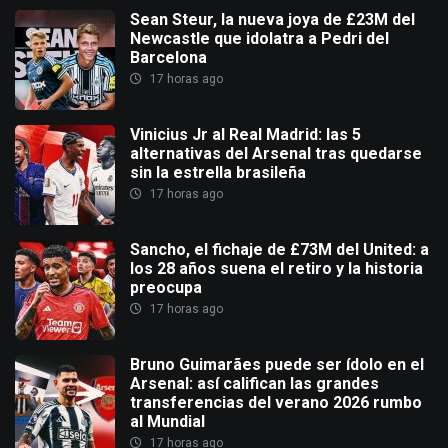
Sean Steur, la nueva joya de £23M del
Newcastle que idolatra a Pedri del
Barcelona
17 horas ago
Vinicius Jr al Real Madrid: las 5
alternativas del Arsenal tras quedarse
sin la estrella brasileña
17 horas ago
Sancho, el fichaje de £73M del United: a
los 28 años suena el retiro y la historia
preocupa
17 horas ago
Bruno Guimarães puede ser ídolo en el
Arsenal: así califican las grandes
transferencias del verano 2026 rumbo
al Mundial
17 horas ago