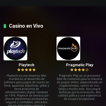
Casino en Vivo
Playtech
Pragmatic Play
Playtech es una empresa líder
Pragmatic Play es un proveedor
mundial en el desarrollo de
líder de contenido para la industria
software para juegos de casino en
de juegos online, especializado en
línea, apuestas deportivas, póker y
tragamonedas, casino en vivo,
otros productos de
bingo y mucho más. Sus juegos
entretenimiento digital. Fundada
destacan por la innovación, alta
en 1999, Playtech se destaca por
calidad gráfica y una experiencia
ofrecer plataformas innovadoras,
de usuario excepcional.
seguras y confiables, utilizadas
por los principales casinos y