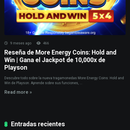
9 meses ago
466
Reseña de More Energy Coins: Hold and
Win | Gana el Jackpot de 10,000x de
Playson
Descubre todo sobre la nueva tragamonedas More Energy Coins: Hold and
Win de Playson. Aprende sobre sus funciones, ...
Read more »
Entradas recientes