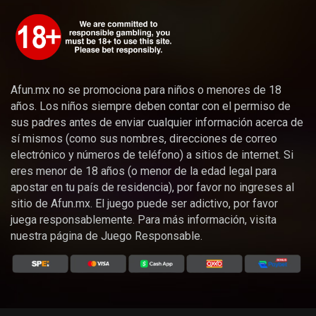
Afun.mx no se promociona para niños o menores de 18
años. Los niños siempre deben contar con el permiso de
sus padres antes de enviar cualquier información acerca de
sí mismos (como sus nombres, direcciones de correo
electrónico y números de teléfono) a sitios de internet. Si
eres menor de 18 años (o menor de la edad legal para
apostar en tu país de residencia), por favor no ingreses al
sitio de Afun.mx. El juego puede ser adictivo, por favor
juega responsablemente. Para más información, visita
nuestra página de Juego Responsable.