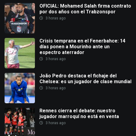
OFICIAL: Mohamed Salah firma contrato
por dos años con el Trabzonspor
3 horas ago
Crisis temprana en el Fenerbahce: 14
días ponen a Mourinho ante un
espectro aterrador
3 horas ago
João Pedro destaca el fichaje del
Chelsea: es un jugador de clase mundial
3 horas ago
Rennes cierra el debate: nuestro
jugador marroquí no está en venta
3 horas ago