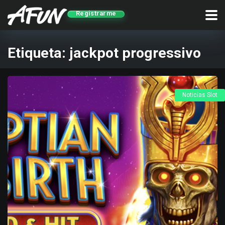
Registrarme
Etiqueta:
jackpot progressivo
Noticias Slot