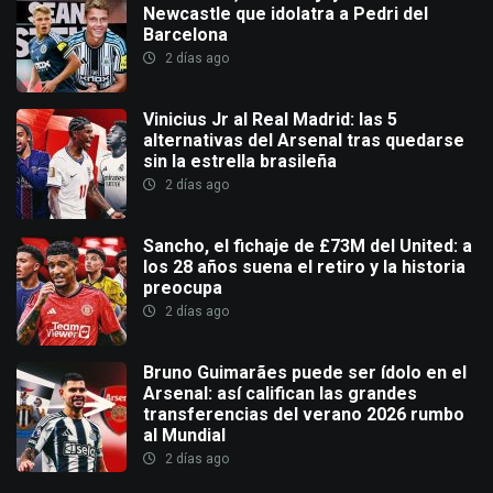
Newcastle que idolatra a Pedri del
Barcelona
2 días ago
Vinicius Jr al Real Madrid: las 5
alternativas del Arsenal tras quedarse
sin la estrella brasileña
2 días ago
Sancho, el fichaje de £73M del United: a
los 28 años suena el retiro y la historia
preocupa
2 días ago
Bruno Guimarães puede ser ídolo en el
Arsenal: así califican las grandes
transferencias del verano 2026 rumbo
al Mundial
2 días ago