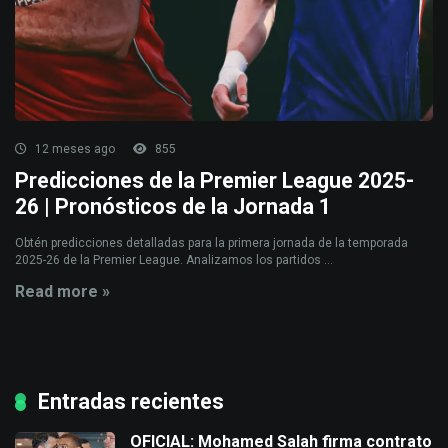
12 meses ago
855
Predicciones de la Premier League 2025-
26 | Pronósticos de la Jornada 1
Obtén predicciones detalladas para la primera jornada de la temporada
2025-26 de la Premier League. Analizamos los partidos ...
Read more »
Entradas recientes
OFICIAL: Mohamed Salah firma contrato