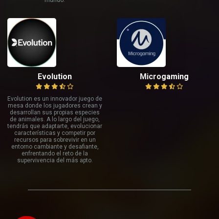
Evolution
Microgaming
Evolution es un innovador juego de
mesa donde los jugadores crean y
desarrollan sus propias especies
de animales. A lo largo del juego,
tendrás que adaptarte, evolucionar
características y competir por
recursos para sobrevivir en un
entorno cambiante y desafiante,
enfrentando el reto de la
supervivencia del más apto.