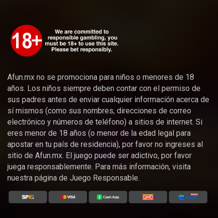
Afun.mx no se promociona para niños o menores de 18
años. Los niños siempre deben contar con el permiso de
sus padres antes de enviar cualquier información acerca de
sí mismos (como sus nombres, direcciones de correo
electrónico y números de teléfono) a sitios de internet. Si
eres menor de 18 años (o menor de la edad legal para
apostar en tu país de residencia), por favor no ingreses al
sitio de Afun.mx. El juego puede ser adictivo, por favor
juega responsablemente. Para más información, visita
nuestra página de Juego Responsable.