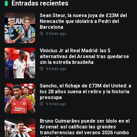
Entradas recientes
Sean Steur, la nueva joya de £23M del
Newcastle que idolatra a Pedri del
Barcelona
9 horas ago
Vinicius Jr al Real Madrid: las 5
alternativas del Arsenal tras quedarse
sin la estrella brasileña
9 horas ago
Sancho, el fichaje de £73M del United: a
los 28 años suena el retiro y la historia
preocupa
9 horas ago
Bruno Guimarães puede ser ídolo en el
Arsenal: así califican las grandes
transferencias del verano 2026 rumbo