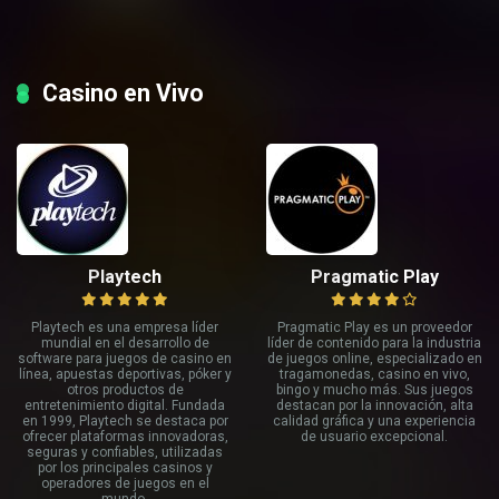
Casino en Vivo
Playtech
Pragmatic Play
Playtech es una empresa líder
Pragmatic Play es un proveedor
mundial en el desarrollo de
líder de contenido para la industria
software para juegos de casino en
de juegos online, especializado en
línea, apuestas deportivas, póker y
tragamonedas, casino en vivo,
otros productos de
bingo y mucho más. Sus juegos
entretenimiento digital. Fundada
destacan por la innovación, alta
en 1999, Playtech se destaca por
calidad gráfica y una experiencia
ofrecer plataformas innovadoras,
de usuario excepcional.
seguras y confiables, utilizadas
por los principales casinos y
operadores de juegos en el
mundo.