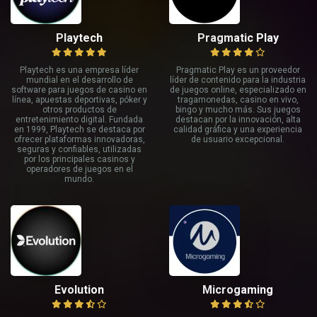
Playtech
Pragmatic Play
Playtech es una empresa líder
Pragmatic Play es un proveedor
mundial en el desarrollo de
líder de contenido para la industria
software para juegos de casino en
de juegos online, especializado en
línea, apuestas deportivas, póker y
tragamonedas, casino en vivo,
otros productos de
bingo y mucho más. Sus juegos
entretenimiento digital. Fundada
destacan por la innovación, alta
en 1999, Playtech se destaca por
calidad gráfica y una experiencia
ofrecer plataformas innovadoras,
de usuario excepcional.
seguras y confiables, utilizadas
por los principales casinos y
operadores de juegos en el
mundo.
Evolution
Microgaming