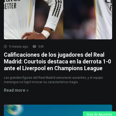
9 meses ago
545
Calificaciones de los jugadores del Real
Madrid: Courtois destaca en la derrota 1-0
ante el Liverpool en Champions League
Las grandes figuras del Real Madrid estuvieron ausentes, y el equipo
merengue no logró invocar su característica magia ...
Read more »
Guía de Apuestas