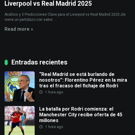
Liverpool vs Real Madrid 2025
Análisis y 3 Predicciones Clave para el Liverpool vs Real Madrid 2025 ¡Se
viene un partidazo con sabor ...
Read more »
Entradas recientes
“Real Madrid se está burlando de
nosotros”: Florentino Pérez en la mira
tras el fracaso del fichaje de Rodri
1 hora ago
La batalla por Rodri comienza: el
Manchester City recibe oferta de 45
millones
1 hora ago