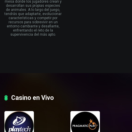
mesa donde los jugadores crean y
desarrollan sus propias especies
de animales. A lo largo del juego,
tendrás que adaptarte, evolucionar
características y competir por
recursos para sobrevivir en un
entorno cambiante y desafiante,
enfrentando el reto de la
supervivencia del más apto.
Casino en Vivo