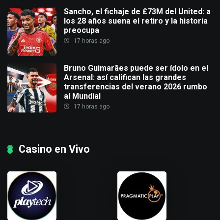
Sancho, el fichaje de £73M del United: a
los 28 años suena el retiro y la historia
preocupa
17 horas ago
Bruno Guimarães puede ser ídolo en el
Arsenal: así califican las grandes
transferencias del verano 2026 rumbo
al Mundial
17 horas ago
Casino en Vivo