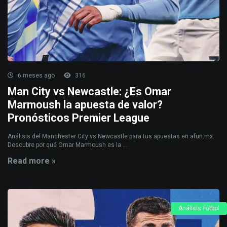
6 meses ago
316
Man City vs Newcastle: ¿Es Omar
Marmoush la apuesta de valor?
Pronósticos Premier League
Análisis del Manchester City vs Newcastle para tus apuestas en afun.mx.
Descubre por qué Omar Marmoush es la ...
Read more »
Análisis Fútbol