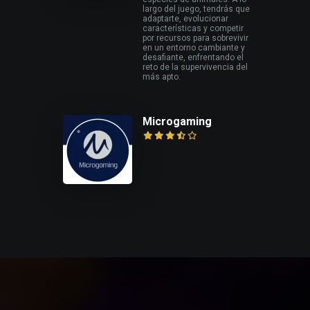
largo del juego, tendrás que
adaptarte, evolucionar
características y competir
por recursos para sobrevivir
en un entorno cambiante y
desafiante, enfrentando el
reto de la supervivencia del
más apto.
Microgaming