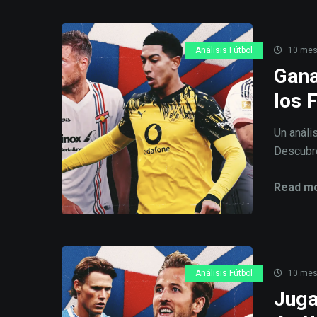
Análisis Fútbol
10 mes
Gana
los 
Un análi
Descubre
Read mo
Análisis Fútbol
10 mes
Juga