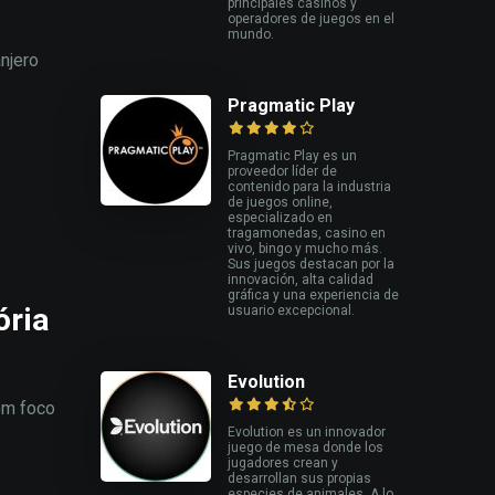
principales casinos y
operadores de juegos en el
mundo.
anjero
Pragmatic Play
Pragmatic Play es un
proveedor líder de
contenido para la industria
de juegos online,
especializado en
tragamonedas, casino en
vivo, bingo y mucho más.
Sus juegos destacan por la
innovación, alta calidad
gráfica y una experiencia de
ória
usuario excepcional.
Evolution
om foco
Evolution es un innovador
juego de mesa donde los
jugadores crean y
desarrollan sus propias
especies de animales. A lo