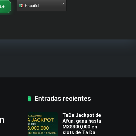
Español
se
Entradas recientes
,
TaDa Jackpot de
en
Afun: gana hasta
MX$300,000 en
slots de Ta Da