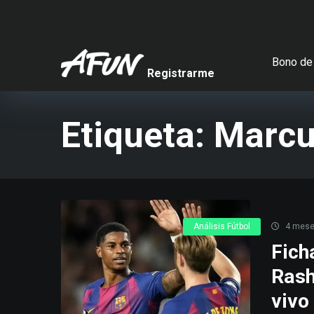
Bono de 
Registrarme
Etiqueta:
Marcu
Análisis Fútbol
4 mese
Fich
Rash
vivo