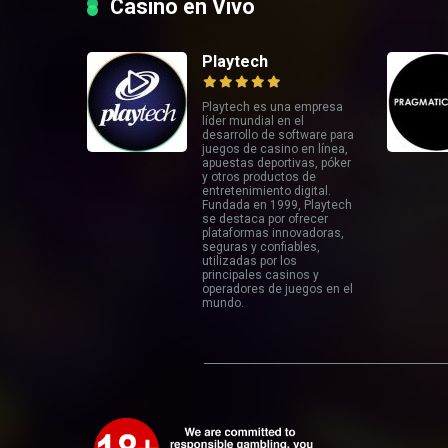
Casino en Vivo
Playtech
Playtech es una empresa
líder mundial en el
desarrollo de software para
juegos de casino en línea,
apuestas deportivas, póker
y otros productos de
entretenimiento digital.
Fundada en 1999, Playtech
se destaca por ofrecer
plataformas innovadoras,
seguras y confiables,
utilizadas por los
principales casinos y
operadores de juegos en el
mundo.