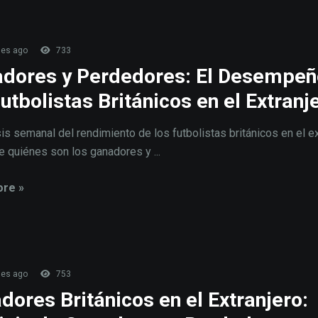
es ago
733
dores y Perdedores: El Desempeñ
Futbolistas Británicos en el Extranj
sis semanal del rendimiento de los futbolistas británicos en el ex
 quiénes son los ganadores y ...
re »
es ago
753
dores Británicos en el Extranjero: