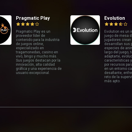
Pragmatic Play
Evolution
Pragmatic Play es un
Evolution es un 
proveedor líder de
juego de mesa d
contenido para la industria
jugadores crean
de juegos online,
desarrollan sus 
especializado en
especies de anim
tragamonedas, casino en
largo del juego,
vivo, bingo y mucho más.
adaptarte, evolu
Sus juegos destacan por la
características 
innovación, alta calidad
por recursos para
gráfica y una experiencia de
en un entorno c
usuario excepcional.
desafiante, enfr
reto de la superv
más apto.