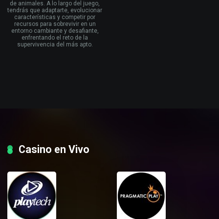
de animales. A lo largo del juego,
tendrás que adaptarte, evolucionar
características y competir por
recursos para sobrevivir en un
entorno cambiante y desafiante,
enfrentando el reto de la
supervivencia del más apto.
Casino en Vivo