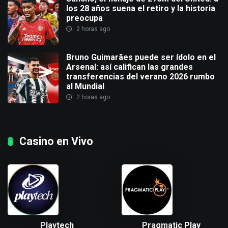
los 28 años suena el retiro y la historia
preocupa
2 horas ago
Bruno Guimarães puede ser ídolo en el
Arsenal: así califican las grandes
transferencias del verano 2026 rumbo
al Mundial
2 horas ago
Casino en Vivo
Playtech
Pragmatic Play