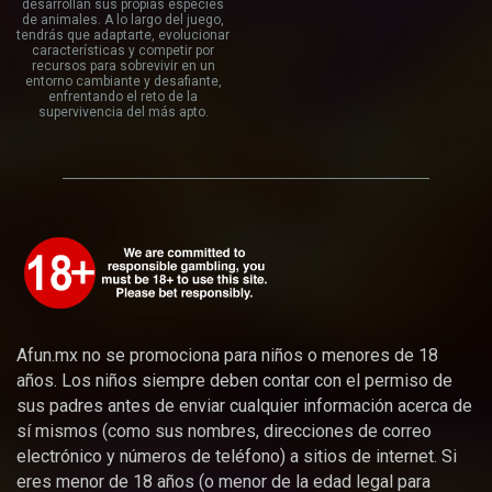
desarrollan sus propias especies
de animales. A lo largo del juego,
tendrás que adaptarte, evolucionar
características y competir por
recursos para sobrevivir en un
entorno cambiante y desafiante,
enfrentando el reto de la
supervivencia del más apto.
Afun.mx no se promociona para niños o menores de 18
años. Los niños siempre deben contar con el permiso de
sus padres antes de enviar cualquier información acerca de
sí mismos (como sus nombres, direcciones de correo
electrónico y números de teléfono) a sitios de internet. Si
eres menor de 18 años (o menor de la edad legal para