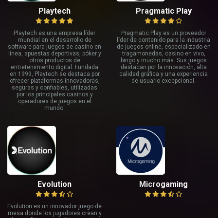
Playtech
Pragmatic Play
Playtech es una empresa líder
Pragmatic Play es un proveedor
mundial en el desarrollo de
líder de contenido para la industria
software para juegos de casino en
de juegos online, especializado en
línea, apuestas deportivas, póker y
tragamonedas, casino en vivo,
otros productos de
bingo y mucho más. Sus juegos
entretenimiento digital. Fundada
destacan por la innovación, alta
en 1999, Playtech se destaca por
calidad gráfica y una experiencia
ofrecer plataformas innovadoras,
de usuario excepcional.
seguras y confiables, utilizadas
por los principales casinos y
operadores de juegos en el
mundo.
Evolution
Microgaming
Evolution es un innovador juego de
mesa donde los jugadores crean y