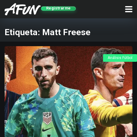
Registrarme
Etiqueta:
Matt Freese
Análisis Fútbol