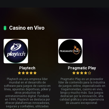
Casino en Vivo
Playtech
Pragmatic Play
Playtech es una empresa líder
Pragmatic Play es un proveedor
mundial en el desarrollo de
líder de contenido para la industria
software para juegos de casino en
de juegos online, especializado en
línea, apuestas deportivas, póker y
tragamonedas, casino en vivo,
otros productos de
bingo y mucho más. Sus juegos
entretenimiento digital. Fundada
destacan por la innovación, alta
en 1999, Playtech se destaca por
calidad gráfica y una experiencia
ofrecer plataformas innovadoras,
de usuario excepcional.
seguras y confiables, utilizadas