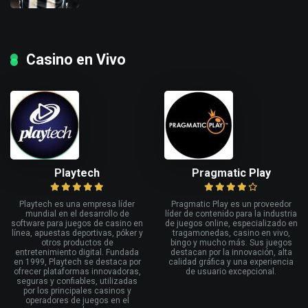
Casino en Vivo
Playtech
Pragmatic Play
Playtech es una empresa líder
Pragmatic Play es un proveedor
mundial en el desarrollo de
líder de contenido para la industria
software para juegos de casino en
de juegos online, especializado en
línea, apuestas deportivas, póker y
tragamonedas, casino en vivo,
otros productos de
bingo y mucho más. Sus juegos
entretenimiento digital. Fundada
destacan por la innovación, alta
en 1999, Playtech se destaca por
calidad gráfica y una experiencia
ofrecer plataformas innovadoras,
de usuario excepcional.
seguras y confiables, utilizadas
por los principales casinos y
operadores de juegos en el