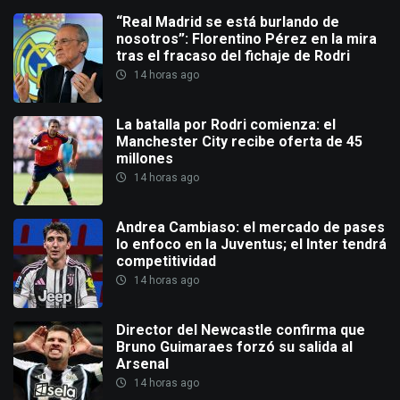
“Real Madrid se está burlando de
nosotros”: Florentino Pérez en la mira
tras el fracaso del fichaje de Rodri
14 horas ago
La batalla por Rodri comienza: el
Manchester City recibe oferta de 45
millones
14 horas ago
Andrea Cambiaso: el mercado de pases
lo enfoco en la Juventus; el Inter tendrá
competitividad
14 horas ago
Director del Newcastle confirma que
Bruno Guimaraes forzó su salida al
Arsenal
14 horas ago