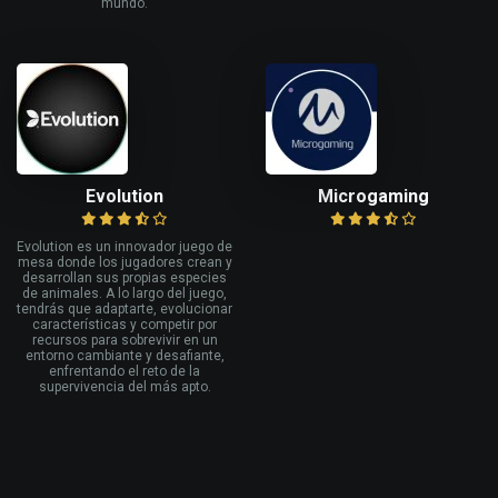
mundo.
Evolution
Microgaming
Evolution es un innovador juego de
mesa donde los jugadores crean y
desarrollan sus propias especies
de animales. A lo largo del juego,
tendrás que adaptarte, evolucionar
características y competir por
recursos para sobrevivir en un
entorno cambiante y desafiante,
enfrentando el reto de la
supervivencia del más apto.