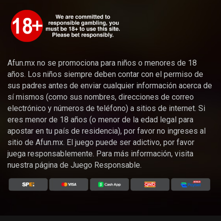
Afun.mx no se promociona para niños o menores de 18
años. Los niños siempre deben contar con el permiso de
sus padres antes de enviar cualquier información acerca de
sí mismos (como sus nombres, direcciones de correo
electrónico y números de teléfono) a sitios de internet. Si
eres menor de 18 años (o menor de la edad legal para
apostar en tu país de residencia), por favor no ingreses al
sitio de Afun.mx. El juego puede ser adictivo, por favor
juega responsablemente. Para más información, visita
nuestra página de Juego Responsable.