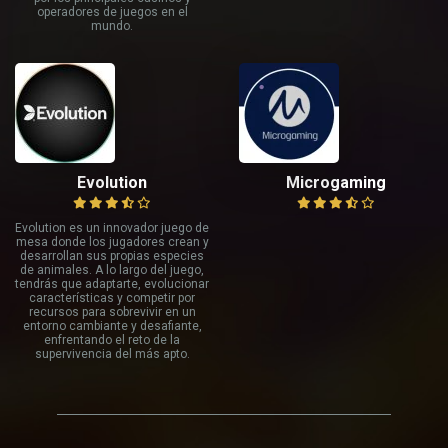
operadores de juegos en el
mundo.
Evolution
Microgaming
Evolution es un innovador juego de
mesa donde los jugadores crean y
desarrollan sus propias especies
de animales. A lo largo del juego,
tendrás que adaptarte, evolucionar
características y competir por
recursos para sobrevivir en un
entorno cambiante y desafiante,
enfrentando el reto de la
supervivencia del más apto.