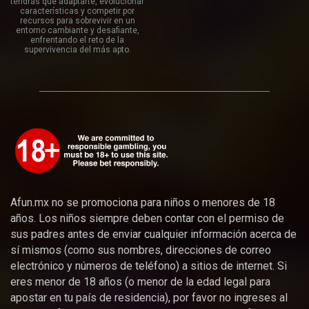
tendrás que adaptarte, evolucionar
características y competir por
recursos para sobrevivir en un
entorno cambiante y desafiante,
enfrentando el reto de la
supervivencia del más apto.
Afun.mx no se promociona para niños o menores de 18
años. Los niños siempre deben contar con el permiso de
sus padres antes de enviar cualquier información acerca de
sí mismos (como sus nombres, direcciones de correo
electrónico y números de teléfono) a sitios de internet. Si
eres menor de 18 años (o menor de la edad legal para
apostar en tu país de residencia), por favor no ingreses al