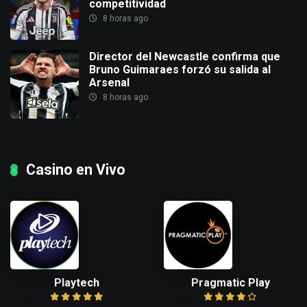
competitividad
8 horas ago
Director del Newcastle confirma que
Bruno Guimaraes forzó su salida al
Arsenal
8 horas ago
Casino en Vivo
Playtech
Pragmatic Play