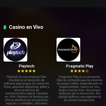
Casino en Vivo
Playtech
Pragmatic Play
Playtech es una empresa líder
Pragmatic Play es un proveedor
mundial en el desarrollo de
líder de contenido para la industria
software para juegos de casino en
de juegos online, especializado en
línea, apuestas deportivas, póker y
tragamonedas, casino en vivo,
otros productos de
bingo y mucho más. Sus juegos
entretenimiento digital. Fundada
destacan por la innovación, alta
en 1999, Playtech se destaca por
calidad gráfica y una experiencia
ofrecer plataformas innovadoras,
de usuario excepcional.
seguras y confiables, utilizadas