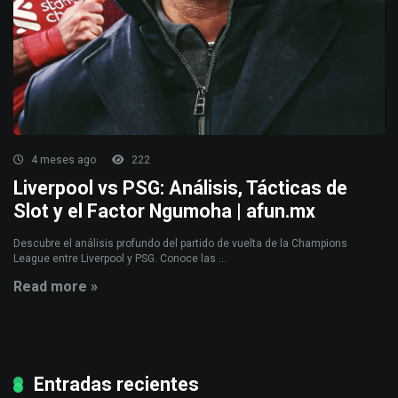
4 meses ago
222
Liverpool vs PSG: Análisis, Tácticas de
Slot y el Factor Ngumoha | afun.mx
Descubre el análisis profundo del partido de vuelta de la Champions
League entre Liverpool y PSG. Conoce las ...
Read more »
Entradas recientes