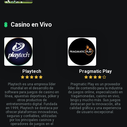
Casino en Vivo
Playtech
Pragmatic Play
Playtech es una empresa líder
Pragmatic Play es un proveedor
mundial en el desarrollo de
líder de contenido para la industria
software para juegos de casino en
de juegos online, especializado en
línea, apuestas deportivas, póker y
tragamonedas, casino en vivo,
otros productos de
bingo y mucho más. Sus juegos
entretenimiento digital. Fundada
destacan por la innovación, alta
en 1999, Playtech se destaca por
calidad gráfica y una experiencia
ofrecer plataformas innovadoras,
de usuario excepcional.
seguras y confiables, utilizadas
por los principales casinos y
operadores de juegos en el