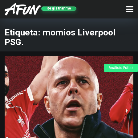
Registrarme
Etiqueta:
momios Liverpool
PSG.
Análisis Fútbol