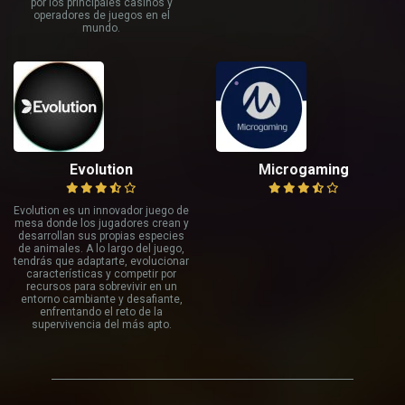
por los principales casinos y
operadores de juegos en el
mundo.
Evolution
Microgaming
Evolution es un innovador juego de
mesa donde los jugadores crean y
desarrollan sus propias especies
de animales. A lo largo del juego,
tendrás que adaptarte, evolucionar
características y competir por
recursos para sobrevivir en un
entorno cambiante y desafiante,
enfrentando el reto de la
supervivencia del más apto.