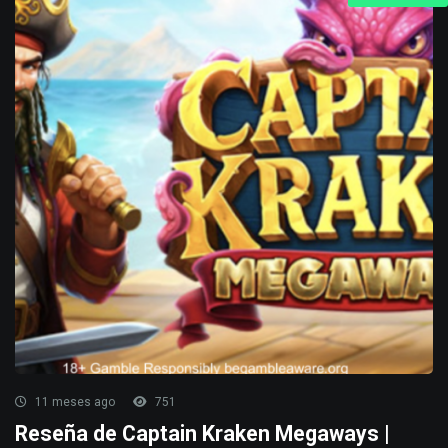
11 meses ago
751
Reseña de Captain Kraken Megaways |