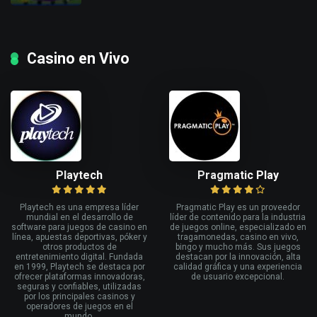
Casino en Vivo
Playtech
Pragmatic Play
Playtech es una empresa líder
Pragmatic Play es un proveedor
mundial en el desarrollo de
líder de contenido para la industria
software para juegos de casino en
de juegos online, especializado en
línea, apuestas deportivas, póker y
tragamonedas, casino en vivo,
otros productos de
bingo y mucho más. Sus juegos
entretenimiento digital. Fundada
destacan por la innovación, alta
en 1999, Playtech se destaca por
calidad gráfica y una experiencia
ofrecer plataformas innovadoras,
de usuario excepcional.
seguras y confiables, utilizadas
por los principales casinos y
operadores de juegos en el
mundo.