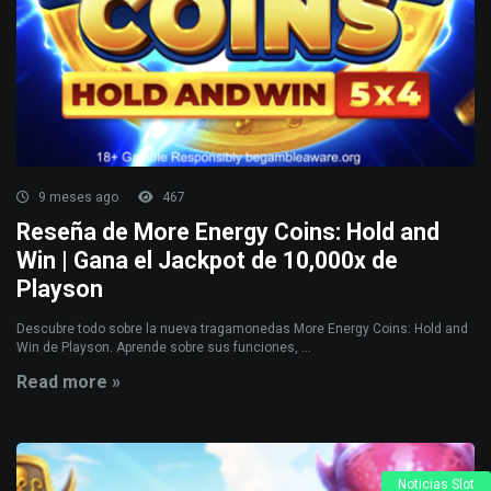
9 meses ago
467
Reseña de More Energy Coins: Hold and
Win | Gana el Jackpot de 10,000x de
Playson
Descubre todo sobre la nueva tragamonedas More Energy Coins: Hold and
Win de Playson. Aprende sobre sus funciones, ...
Read more »
Noticias Slot