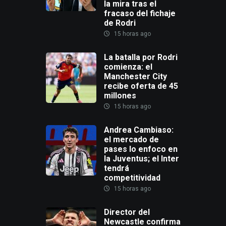
la mira tras el
fracaso del fichaje
de Rodri
15 horas ago
La batalla por Rodri
comienza: el
Manchester City
recibe oferta de 45
millones
15 horas ago
Andrea Cambiaso:
el mercado de
pases lo enfoco en
la Juventus; el Inter
tendrá
competitividad
15 horas ago
Director del
Newcastle confirma