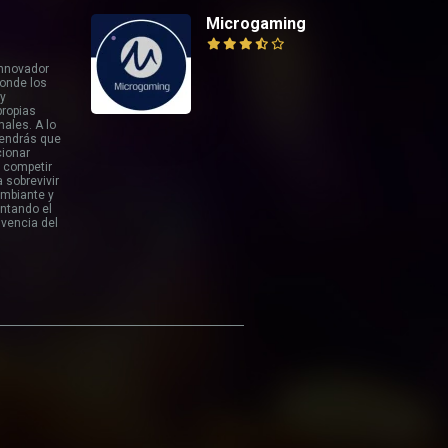
Microgaming
innovador
onde los
 y
propias
ales. A lo
 tendrás que
cionar
y competir
 sobrevivir
ambiante y
entando el
ivencia del