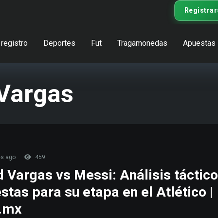
Registrar
registro
Deportes
Fut
Tragamonedas
Apuestas
Vargas
s ago
459
 Vargas vs Messi: Análisis táctico
stas para su etapa en el Atlético |
.mx