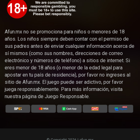
Afun.mx no se promociona para niños o menores de 18
años. Los niños siempre deben contar con el permiso de
sus padres antes de enviar cualquier información acerca de
sí mismos (como sus nombres, direcciones de correo
electrónico y números de teléfono) a sitios de internet. Si
eres menor de 18 años (o menor de la edad legal para
apostar en tu país de residencia), por favor no ingreses al
sitio de Afun.mx. El juego puede ser adictivo, por favor
juega responsablemente. Para más información, visita
nuestra página de Juego Responsable.
© Copyright 2026 |
afun mx