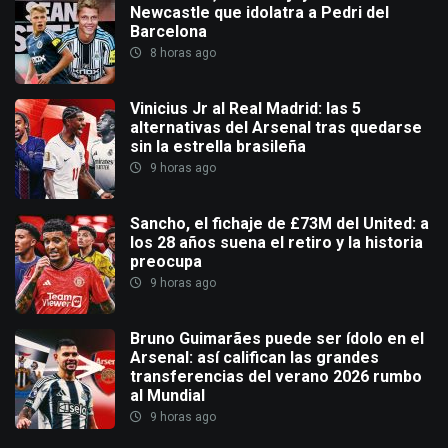
Newcastle que idolatra a Pedri del
Barcelona
8 horas ago
Vinicius Jr al Real Madrid: las 5
alternativas del Arsenal tras quedarse
sin la estrella brasileña
9 horas ago
Sancho, el fichaje de £73M del United: a
los 28 años suena el retiro y la historia
preocupa
9 horas ago
Bruno Guimarães puede ser ídolo en el
Arsenal: así califican las grandes
transferencias del verano 2026 rumbo
al Mundial
9 horas ago