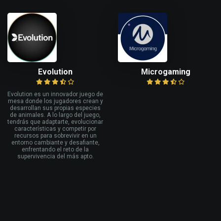
Evolution
Microgaming
Evolution es un innovador juego de
mesa donde los jugadores crean y
desarrollan sus propias especies
de animales. A lo largo del juego,
tendrás que adaptarte, evolucionar
características y competir por
recursos para sobrevivir en un
entorno cambiante y desafiante,
enfrentando el reto de la
supervivencia del más apto.