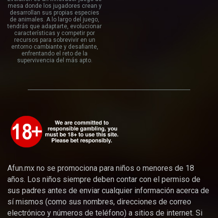
mesa donde los jugadores crean y
desarrollan sus propias especies
de animales. A lo largo del juego,
tendrás que adaptarte, evolucionar
características y competir por
recursos para sobrevivir en un
entorno cambiante y desafiante,
enfrentando el reto de la
supervivencia del más apto.
Afun.mx no se promociona para niños o menores de 18
años. Los niños siempre deben contar con el permiso de
sus padres antes de enviar cualquier información acerca de
sí mismos (como sus nombres, direcciones de correo
electrónico y números de teléfono) a sitios de internet. Si