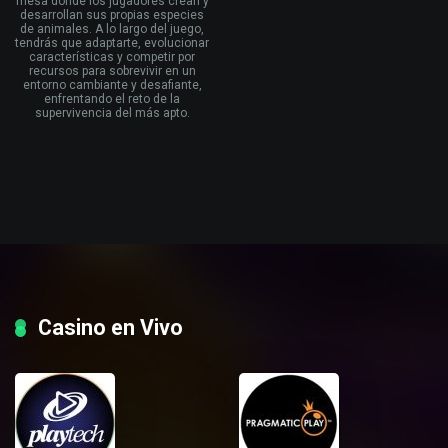
mesa donde los jugadores crean y
desarrollan sus propias especies
de animales. A lo largo del juego,
tendrás que adaptarte, evolucionar
características y competir por
recursos para sobrevivir en un
entorno cambiante y desafiante,
enfrentando el reto de la
supervivencia del más apto.
Casino en Vivo