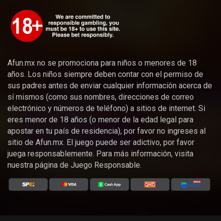
Afun.mx no se promociona para niños o menores de 18
años. Los niños siempre deben contar con el permiso de
sus padres antes de enviar cualquier información acerca de
sí mismos (como sus nombres, direcciones de correo
electrónico y números de teléfono) a sitios de internet. Si
eres menor de 18 años (o menor de la edad legal para
apostar en tu país de residencia), por favor no ingreses al
sitio de Afun.mx. El juego puede ser adictivo, por favor
juega responsablemente. Para más información, visita
nuestra página de Juego Responsable.