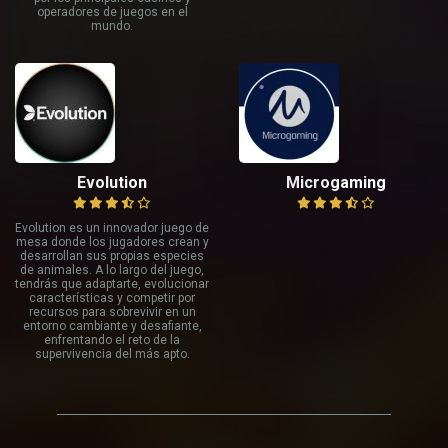
operadores de juegos en el
mundo.
Evolution
Microgaming
Evolution es un innovador juego de
mesa donde los jugadores crean y
desarrollan sus propias especies
de animales. A lo largo del juego,
tendrás que adaptarte, evolucionar
características y competir por
recursos para sobrevivir en un
entorno cambiante y desafiante,
enfrentando el reto de la
supervivencia del más apto.