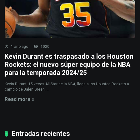
1 año ago
1020
Kevin Durant es traspasado a los Houston
Rockets: el nuevo súper equipo de la NBA
para la temporada 2024/25
Kevin Durant, 15 veces All-Star de la NBA, llega a los Houston Rockets a
cambio de Jalen Green, ...
Read more »
Entradas recientes