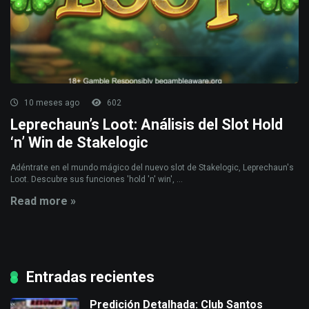
10 meses ago
602
Leprechaun’s Loot: Análisis del Slot Hold
‘n’ Win de Stakelogic
Adéntrate en el mundo mágico del nuevo slot de Stakelogic, Leprechaun's
Loot. Descubre sus funciones 'hold 'n' win', ...
Read more »
Entradas recientes
Predición Detalhada: Club Santos