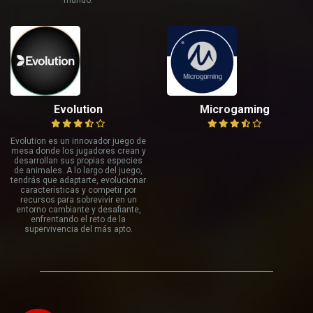
Evolution
Microgaming
Evolution es un innovador juego de
mesa donde los jugadores crean y
desarrollan sus propias especies
de animales. A lo largo del juego,
tendrás que adaptarte, evolucionar
características y competir por
recursos para sobrevivir en un
entorno cambiante y desafiante,
enfrentando el reto de la
supervivencia del más apto.