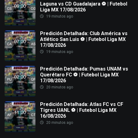
Laguna vs CD Guadalajara ⚽ | Futebol
Liga MX 17/08/2026
19 minutos ago
Predición Detalhada: Club América vs
Atlético San Luis ⚽ | Futebol Liga MX
17/08/2026
19 minutos ago
Predición Detalhada: Pumas UNAM vs
Querétaro FC ⚽ | Futebol Liga MX
17/08/2026
20 minutos ago
Predición Detalhada: Atlas FC vs CF
Tigres UANL ⚽ | Futebol Liga MX
16/08/2026
20 minutos ago