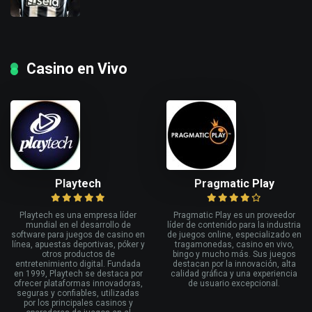
Casino en Vivo
Playtech
Pragmatic Play
Playtech es una empresa líder
Pragmatic Play es un proveedor
mundial en el desarrollo de
líder de contenido para la industria
software para juegos de casino en
de juegos online, especializado en
línea, apuestas deportivas, póker y
tragamonedas, casino en vivo,
otros productos de
bingo y mucho más. Sus juegos
entretenimiento digital. Fundada
destacan por la innovación, alta
en 1999, Playtech se destaca por
calidad gráfica y una experiencia
ofrecer plataformas innovadoras,
de usuario excepcional.
seguras y confiables, utilizadas
por los principales casinos y