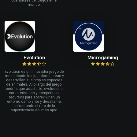
operadores de juegos en el
mundo.
Evolution
Microgaming
Evolution es un innovador juego de
mesa donde los jugadores crean y
desarrollan sus propias especies
de animales. A lo largo del juego,
tendrás que adaptarte, evolucionar
características y competir por
recursos para sobrevivir en un
entorno cambiante y desafiante,
enfrentando el reto de la
supervivencia del más apto.