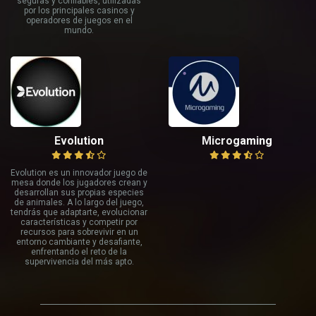
seguras y confiables, utilizadas
por los principales casinos y
operadores de juegos en el
mundo.
Evolution
Microgaming
Evolution es un innovador juego de
mesa donde los jugadores crean y
desarrollan sus propias especies
de animales. A lo largo del juego,
tendrás que adaptarte, evolucionar
características y competir por
recursos para sobrevivir en un
entorno cambiante y desafiante,
enfrentando el reto de la
supervivencia del más apto.