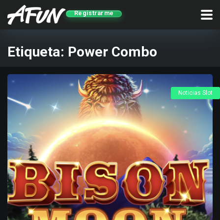
Registrarme
Etiqueta:
Power Combo
Noticias Slot