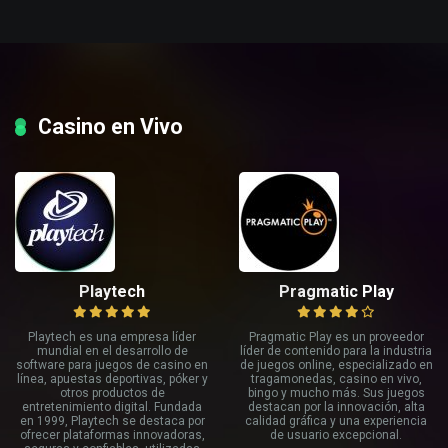
Casino en Vivo
Playtech
Pragmatic Play
Playtech es una empresa líder
Pragmatic Play es un proveedor
mundial en el desarrollo de
líder de contenido para la industria
software para juegos de casino en
de juegos online, especializado en
línea, apuestas deportivas, póker y
tragamonedas, casino en vivo,
otros productos de
bingo y mucho más. Sus juegos
entretenimiento digital. Fundada
destacan por la innovación, alta
en 1999, Playtech se destaca por
calidad gráfica y una experiencia
ofrecer plataformas innovadoras,
de usuario excepcional.