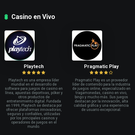
Casino en Vivo
Playtech
Pragmatic Play
Playtech es una empresa líder
Pragmatic Play es un proveedor
mundial en el desarrollo de
líder de contenido para la industria
software para juegos de casino en
de juegos online, especializado en
línea, apuestas deportivas, póker y
tragamonedas, casino en vivo,
otros productos de
bingo y mucho más. Sus juegos
entretenimiento digital. Fundada
destacan por la innovación, alta
en 1999, Playtech se destaca por
calidad gráfica y una experiencia
ofrecer plataformas innovadoras,
de usuario excepcional.
seguras y confiables, utilizadas
por los principales casinos y
operadores de juegos en el
mundo.