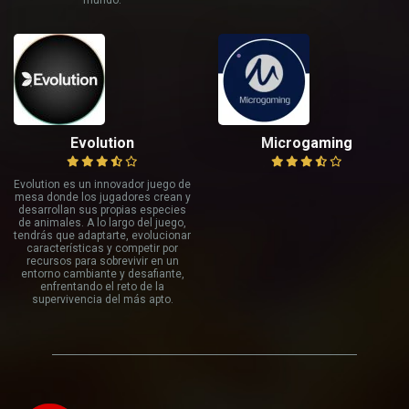
Evolution
Microgaming
Evolution es un innovador juego de
mesa donde los jugadores crean y
desarrollan sus propias especies
de animales. A lo largo del juego,
tendrás que adaptarte, evolucionar
características y competir por
recursos para sobrevivir en un
entorno cambiante y desafiante,
enfrentando el reto de la
supervivencia del más apto.