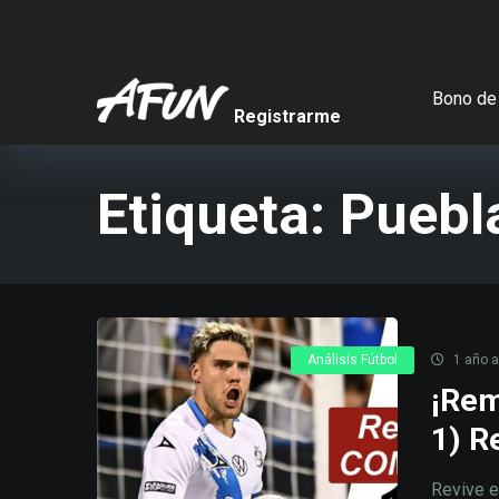
Bono de 
Registrarme
Etiqueta:
Puebl
Análisis Fútbol
1 año 
¡Rem
1) R
Revive e