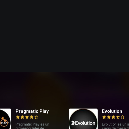
Pragmatic Play
Evolution
Pragmatic Play es un
Evolution es un 
proveedor líder de
juego de mesa d