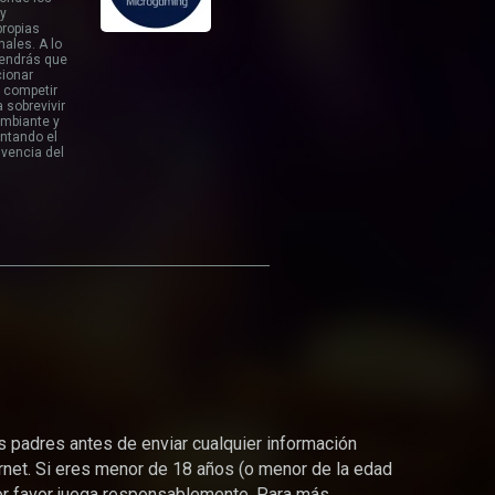
 y
propias
ales. A lo
 tendrás que
cionar
y competir
 sobrevivir
ambiante y
entando el
ivencia del
 padres antes de enviar cualquier información
rnet. Si eres menor de 18 años (o menor de la edad
, por favor juega responsablemente. Para más