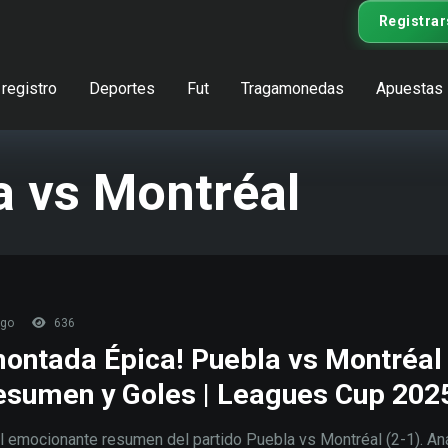
Registrar
registro
Deportes
Fut
Tragamonedas
Apuestas
a vs Montréal
ago
636
ontada Épica! Puebla vs Montréal 
esumen y Goles | Leagues Cup 202
l emocionante resumen del partido Puebla vs Montréal (2-1). Aná