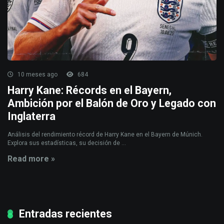
10 meses ago
684
Harry Kane: Récords en el Bayern,
Ambición por el Balón de Oro y Legado con
Inglaterra
Análisis del rendimiento récord de Harry Kane en el Bayern de Múnich.
Explora sus estadísticas, su decisión de ...
Read more »
Entradas recientes