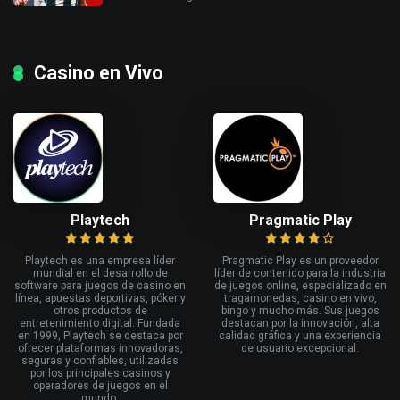
Casino en Vivo
Playtech
Pragmatic Play
Playtech es una empresa líder
Pragmatic Play es un proveedor
mundial en el desarrollo de
líder de contenido para la industria
software para juegos de casino en
de juegos online, especializado en
línea, apuestas deportivas, póker y
tragamonedas, casino en vivo,
otros productos de
bingo y mucho más. Sus juegos
entretenimiento digital. Fundada
destacan por la innovación, alta
en 1999, Playtech se destaca por
calidad gráfica y una experiencia
ofrecer plataformas innovadoras,
de usuario excepcional.
seguras y confiables, utilizadas
por los principales casinos y
operadores de juegos en el
mundo.