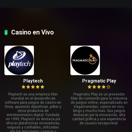
Casino en Vivo
Playtech
Pragmatic Play
Playtech es una empresa líder
Pragmatic Play es un proveedor
mundial en el desarrollo de
líder de contenido para la industria
software para juegos de casino en
de juegos online, especializado en
línea, apuestas deportivas, póker y
tragamonedas, casino en vivo,
otros productos de
bingo y mucho más. Sus juegos
entretenimiento digital. Fundada
destacan por la innovación, alta
en 1999, Playtech se destaca por
calidad gráfica y una experiencia
ofrecer plataformas innovadoras,
de usuario excepcional.
seguras y confiables, utilizadas
por los principales casinos y