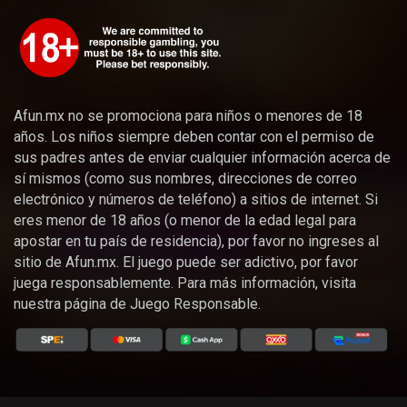
Afun.mx no se promociona para niños o menores de 18
años. Los niños siempre deben contar con el permiso de
sus padres antes de enviar cualquier información acerca de
sí mismos (como sus nombres, direcciones de correo
electrónico y números de teléfono) a sitios de internet. Si
eres menor de 18 años (o menor de la edad legal para
apostar en tu país de residencia), por favor no ingreses al
sitio de Afun.mx. El juego puede ser adictivo, por favor
juega responsablemente. Para más información, visita
nuestra página de Juego Responsable.