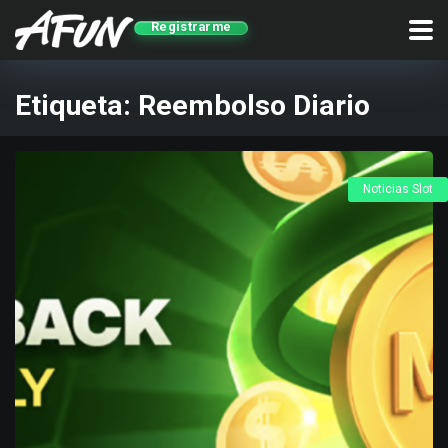
Registrarme
Etiqueta:
Reembolso Diario
Noticias Slot