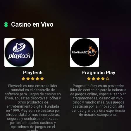
Casino en Vivo
Playtech
Pragmatic Play
Playtech es una empresa líder
Pragmatic Play es un proveedor
mundial en el desarrollo de
líder de contenido para la industria
software para juegos de casino en
de juegos online, especializado en
línea, apuestas deportivas, póker y
tragamonedas, casino en vivo,
otros productos de
bingo y mucho más. Sus juegos
entretenimiento digital. Fundada
destacan por la innovación, alta
en 1999, Playtech se destaca por
calidad gráfica y una experiencia
ofrecer plataformas innovadoras,
de usuario excepcional.
seguras y confiables, utilizadas
por los principales casinos y
operadores de juegos en el
mundo.