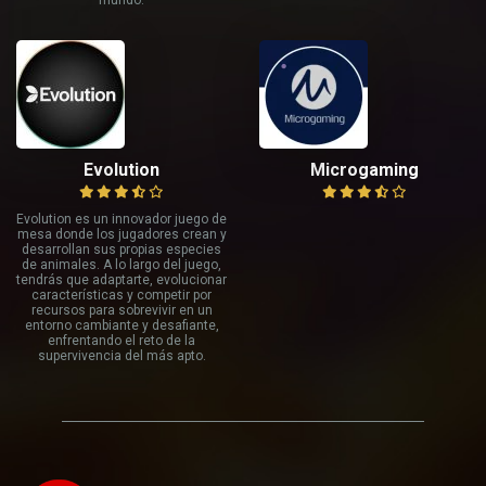
Evolution
Microgaming
Evolution es un innovador juego de
mesa donde los jugadores crean y
desarrollan sus propias especies
de animales. A lo largo del juego,
tendrás que adaptarte, evolucionar
características y competir por
recursos para sobrevivir en un
entorno cambiante y desafiante,
enfrentando el reto de la
supervivencia del más apto.