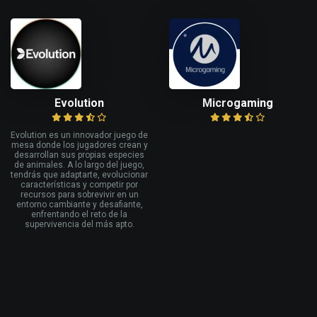
Evolution
Microgaming
Evolution es un innovador juego de
mesa donde los jugadores crean y
desarrollan sus propias especies
de animales. A lo largo del juego,
tendrás que adaptarte, evolucionar
características y competir por
recursos para sobrevivir en un
entorno cambiante y desafiante,
enfrentando el reto de la
supervivencia del más apto.