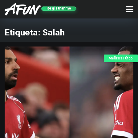
Registrarme
Etiqueta:
Salah
Análisis Fútbol