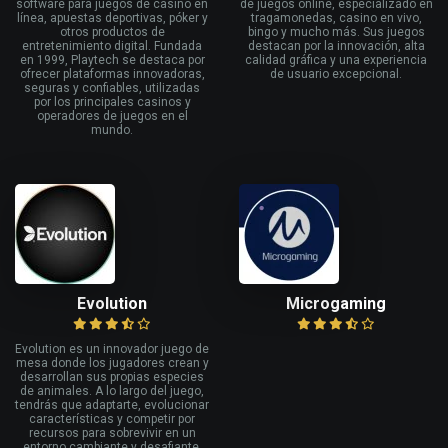
software para juegos de casino en
de juegos online, especializado en
línea, apuestas deportivas, póker y
tragamonedas, casino en vivo,
otros productos de
bingo y mucho más. Sus juegos
entretenimiento digital. Fundada
destacan por la innovación, alta
en 1999, Playtech se destaca por
calidad gráfica y una experiencia
ofrecer plataformas innovadoras,
de usuario excepcional.
seguras y confiables, utilizadas
por los principales casinos y
operadores de juegos en el
mundo.
Evolution
Microgaming
Evolution es un innovador juego de
mesa donde los jugadores crean y
desarrollan sus propias especies
de animales. A lo largo del juego,
tendrás que adaptarte, evolucionar
características y competir por
recursos para sobrevivir en un
entorno cambiante y desafiante,