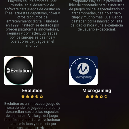
Playtech es una empresa líder
Pragmatic Play es un proveedor
mundial en el desarrollo de
líder de contenido para la industria
software para juegos de casino en
de juegos online, especializado en
línea, apuestas deportivas, póker y
tragamonedas, casino en vivo,
otros productos de
bingo y mucho más. Sus juegos
entretenimiento digital. Fundada
destacan por la innovación, alta
en 1999, Playtech se destaca por
calidad gráfica y una experiencia
ofrecer plataformas innovadoras,
de usuario excepcional.
seguras y confiables, utilizadas
por los principales casinos y
operadores de juegos en el
mundo.
Evolution
Microgaming
Evolution es un innovador juego de
mesa donde los jugadores crean y
desarrollan sus propias especies
de animales. A lo largo del juego,
tendrás que adaptarte, evolucionar
características y competir por
recursos para sobrevivir en un