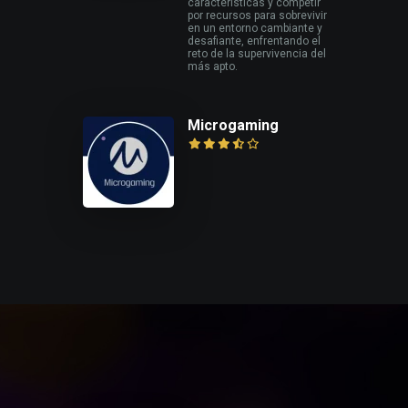
características y competir
por recursos para sobrevivir
en un entorno cambiante y
desafiante, enfrentando el
reto de la supervivencia del
más apto.
Microgaming