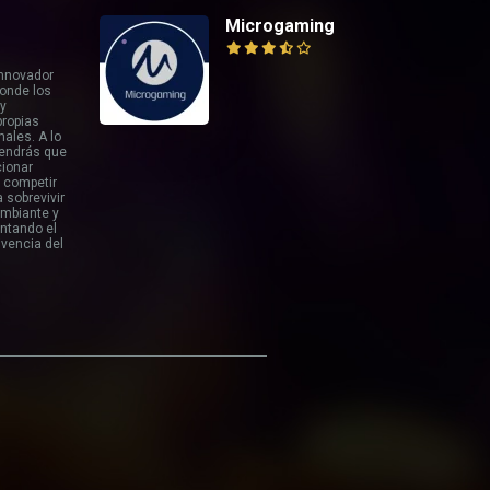
Microgaming
innovador
onde los
 y
propias
ales. A lo
 tendrás que
cionar
y competir
 sobrevivir
ambiante y
entando el
ivencia del