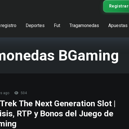
Registrar
registro
Deportes
Fut
Tragamonedas
Apuestas
monedas BGaming
s ago
504
 Trek The Next Generation Slot |
isis, RTP y Bonos del Juego de
ming