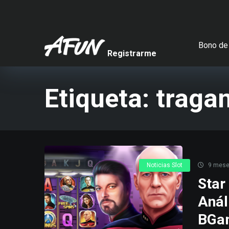
Bono de 
Registrarme
Etiqueta:
traga
Noticias Slot
9 mese
Star
Anál
BGa