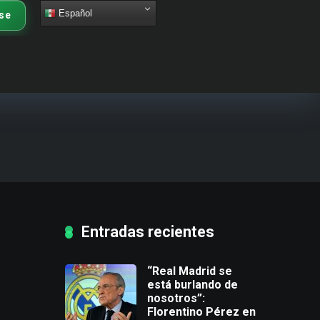
Español
se
Entradas recientes
“Real Madrid se
está burlando de
nosotros”:
Florentino Pérez en