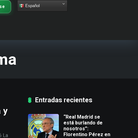
Español
se
oma
Entradas recientes
 y
“Real Madrid se
está burlando de
nosotros”:
Florentino Pérez en
6 La