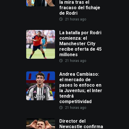
la mira tras el
fracaso del fichaje
de Rodri
21 horas ago
La batalla por Rodri
comienza: el
Manchester City
recibe oferta de 45
millones
21 horas ago
Andrea Cambiaso:
el mercado de
pases lo enfoco en
la Juventus; el Inter
tendrá
competitividad
21 horas ago
Director del
Newcastle confirma