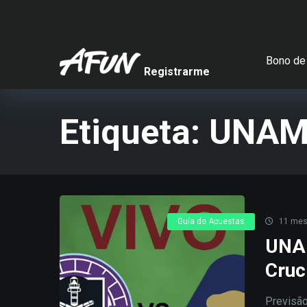
Bono de 
Registrarme
Etiqueta:
UNAM 
Guía de Apuestas
11 mes
UNAM
Cruc
Previsã