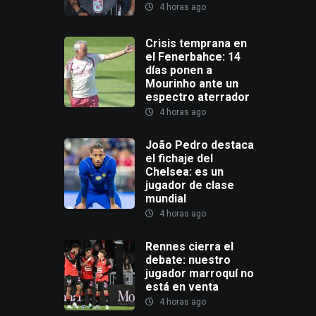
4 horas ago
Crisis temprana en
el Fenerbahce: 14
días ponen a
Mourinho ante un
espectro aterrador
4 horas ago
João Pedro destaca
el fichaje del
Chelsea: es un
jugador de clase
mundial
4 horas ago
Rennes cierra el
debate: nuestro
jugador marroquí no
está en venta
4 horas ago