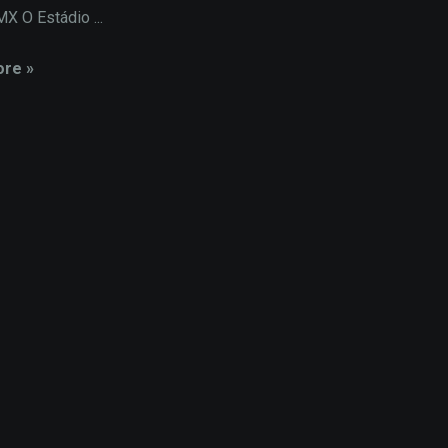
MX O Estádio ...
re »