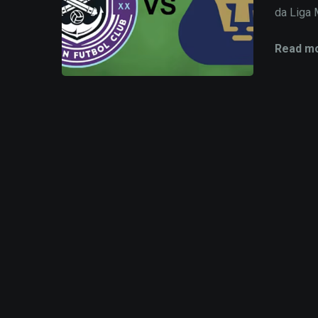
da Liga 
Read mo