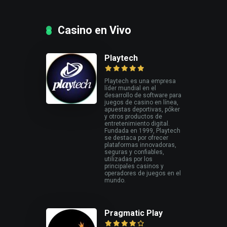
Casino en Vivo
Playtech
Playtech es una empresa
líder mundial en el
desarrollo de software para
juegos de casino en línea,
apuestas deportivas, póker
y otros productos de
entretenimiento digital.
Fundada en 1999, Playtech
se destaca por ofrecer
plataformas innovadoras,
seguras y confiables,
utilizadas por los
principales casinos y
operadores de juegos en el
mundo.
Pragmatic Play