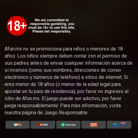
Afun.mx no se promociona para niños o menores de 18
años. Los niños siempre deben contar con el permiso de
sus padres antes de enviar cualquier información acerca de
sí mismos (como sus nombres, direcciones de correo
electrónico y números de teléfono) a sitios de internet. Si
eres menor de 18 años (o menor de la edad legal para
apostar en tu país de residencia), por favor no ingreses al
sitio de Afun.mx. El juego puede ser adictivo, por favor
juega responsablemente. Para más información, visita
nuestra página de Juego Responsable.