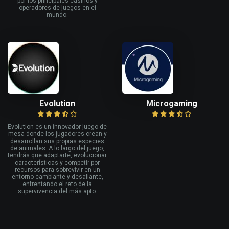
por los principales casinos y
operadores de juegos en el
mundo.
Evolution
Microgaming
Evolution es un innovador juego de
mesa donde los jugadores crean y
desarrollan sus propias especies
de animales. A lo largo del juego,
tendrás que adaptarte, evolucionar
características y competir por
recursos para sobrevivir en un
entorno cambiante y desafiante,
enfrentando el reto de la
supervivencia del más apto.