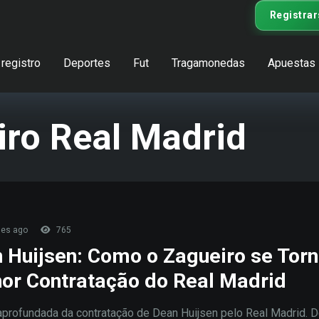
Registrar
registro
Deportes
Fut
Tragamonedas
Apuestas
iro Real Madrid
es ago
765
 Huijsen: Como o Zagueiro se Torn
or Contratação do Real Madrid
aprofundada da contratação de Dean Huijsen pelo Real Madrid. 