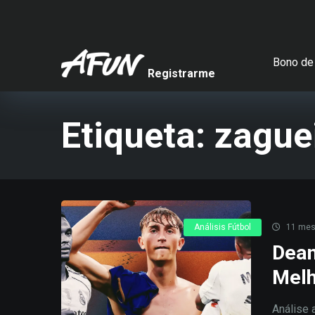
Bono de 
Registrarme
Etiqueta:
zague
Análisis Fútbol
11 mes
Dean
Melh
Análise 