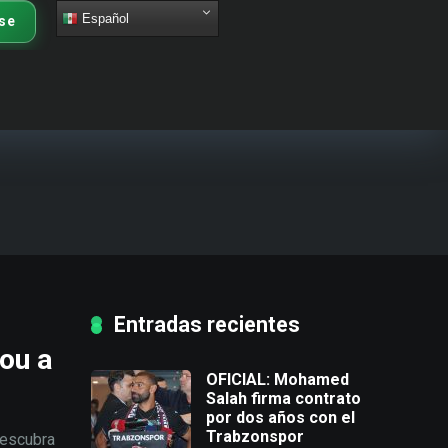
Español
se
Entradas recientes
ou a
OFICIAL: Mohamed
Salah firma contrato
por dos años con el
Trabzonspor
Descubra