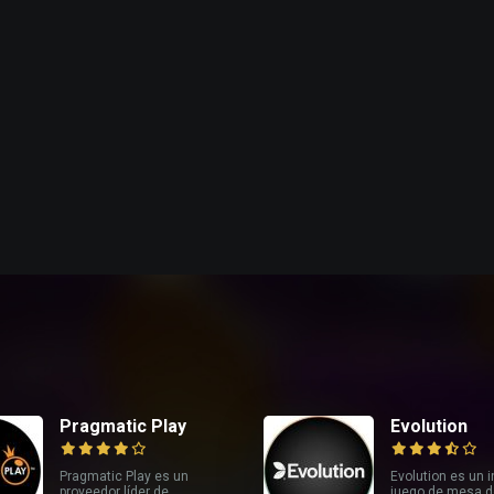
Pragmatic Play
Evolution
Pragmatic Play es un
Evolution es un 
proveedor líder de
juego de mesa d