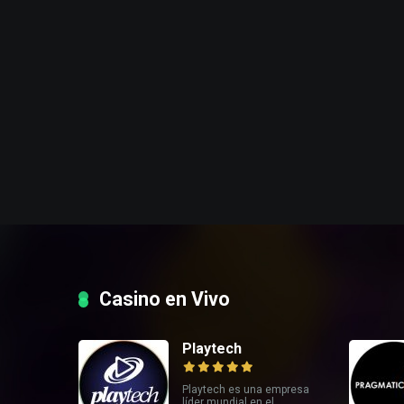
Casino en Vivo
Playtech
Playtech es una empresa
líder mundial en el