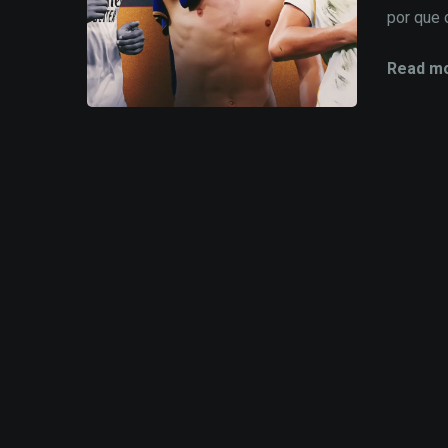
por que 
Read mo