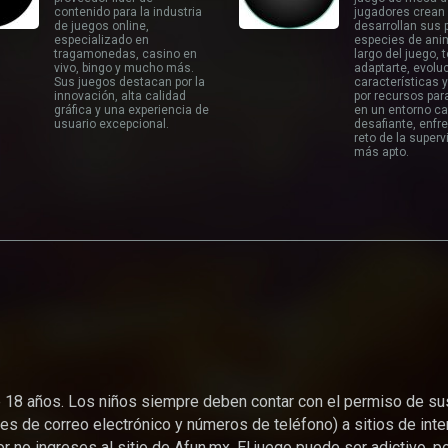
contenido para la industria
jugadores crean
de juegos online,
desarrollan sus 
especializado en
especies de anim
tragamonedas, casino en
largo del juego,
vivo, bingo y mucho más.
adaptarte, evolu
Sus juegos destacan por la
características 
innovación, alta calidad
por recursos para
gráfica y una experiencia de
en un entorno c
usuario excepcional.
desafiante, enfr
reto de la superv
más apto.
18 años. Los niños siempre deben contar con el permiso de sus
 de correo electrónico y números de teléfono) a sitios de inte
vor no ingreses al sitio de Afun.mx. El juego puede ser adictivo