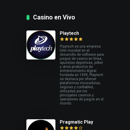
Casino en Vivo
Playtech
Playtech es una empresa
líder mundial en el
desarrollo de software para
juegos de casino en línea,
apuestas deportivas, póker
y otros productos de
entretenimiento digital.
Fundada en 1999, Playtech
se destaca por ofrecer
plataformas innovadoras,
seguras y confiables,
utilizadas por los
principales casinos y
operadores de juegos en el
mundo.
Pragmatic Play