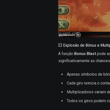
💥 Explosão de Bônus e Multi
A função
Bonus Blast
pode ad
significativamente as chances
Apenas símbolos de bônu
Cada giro reinicia o cont
Multiplicadores variam 
Todos os giros podem co