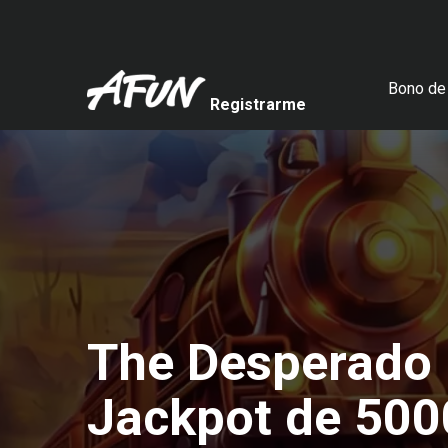
Bono de 
Registrarme
The Desperado 
Jackpot de 500