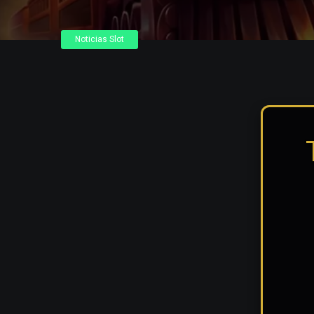
Noticias Slot