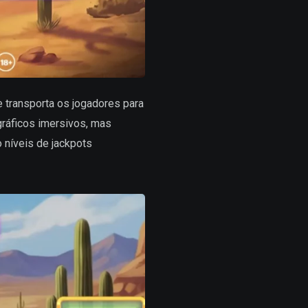
ue transporta os jogadores para
gráficos imersivos, mas
 níveis de jackpots