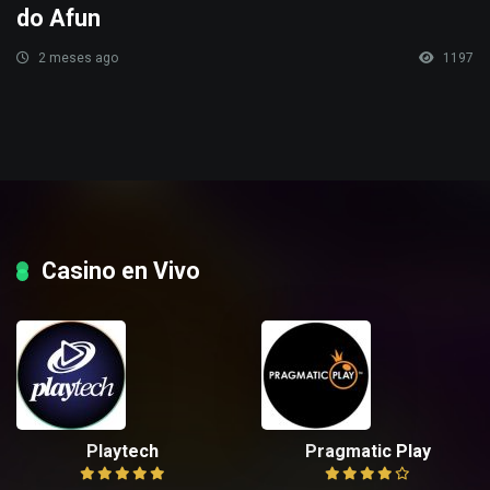
do Afun
2 meses ago
1197
Casino en Vivo
Playtech
Pragmatic Play