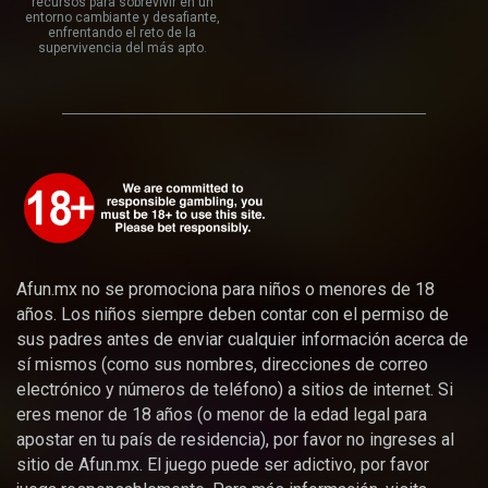
recursos para sobrevivir en un
entorno cambiante y desafiante,
enfrentando el reto de la
supervivencia del más apto.
Afun.mx no se promociona para niños o menores de 18
años. Los niños siempre deben contar con el permiso de
sus padres antes de enviar cualquier información acerca de
sí mismos (como sus nombres, direcciones de correo
electrónico y números de teléfono) a sitios de internet. Si
eres menor de 18 años (o menor de la edad legal para
apostar en tu país de residencia), por favor no ingreses al
sitio de Afun.mx. El juego puede ser adictivo, por favor