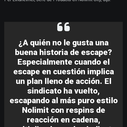
¿A quién no le gusta una
buena historia de escape?
Especialmente cuando el
escape en cuestión implica
un plan lleno de acción. El
sindicato ha vuelto,
escapando al más puro estilo
Nolimit con respins de
reacción en cadena,