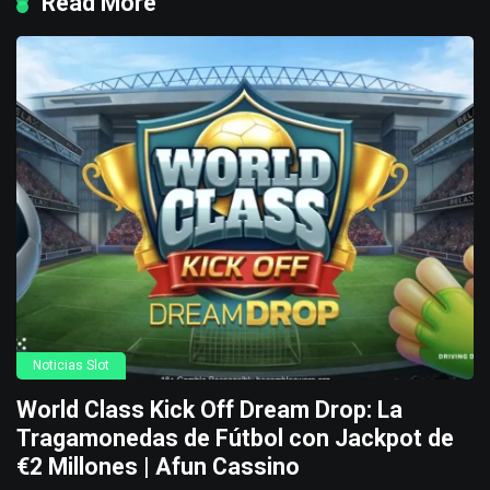
Read More
Noticias Slot
World Class Kick Off Dream Drop: La
Tragamonedas de Fútbol con Jackpot de
€2 Millones | Afun Cassino