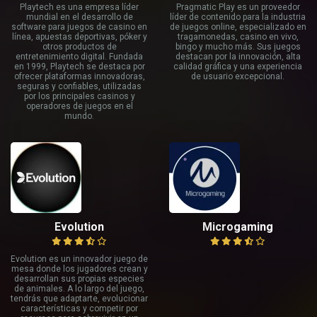
Playtech es una empresa líder
Pragmatic Play es un proveedor
mundial en el desarrollo de
líder de contenido para la industria
software para juegos de casino en
de juegos online, especializado en
línea, apuestas deportivas, póker y
tragamonedas, casino en vivo,
otros productos de
bingo y mucho más. Sus juegos
entretenimiento digital. Fundada
destacan por la innovación, alta
en 1999, Playtech se destaca por
calidad gráfica y una experiencia
ofrecer plataformas innovadoras,
de usuario excepcional.
seguras y confiables, utilizadas
por los principales casinos y
operadores de juegos en el
mundo.
Evolution
Microgaming
Evolution es un innovador juego de
mesa donde los jugadores crean y
desarrollan sus propias especies
de animales. A lo largo del juego,
tendrás que adaptarte, evolucionar
características y competir por