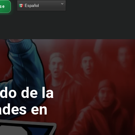
Español
se
do de la
ades en