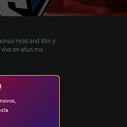
bonus Hold and Win y
 vivo en afun.mx.
!
nsivos,
sta.