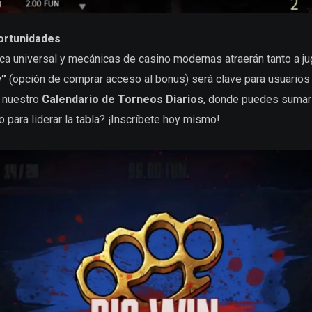
ortunidades
ática universal y mecánicas de casino modernas atraerán tanto a 
y”
(opción de comprar acceso al bonus) será clave para usuarios
n nuestro
Calendario de Torneos Diarios
, donde puedes sumar 
para liderar la tabla? ¡Inscríbete hoy mismo!