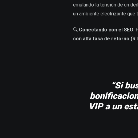
emulando la tensión de un derb
un ambiente electrizante que 
🔍
Conectando con el SEO
: 
con alta tasa de retorno (R
“Si bu
bonificacio
VIP a un est