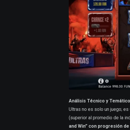
Análisis Técnico y Temátic
Ultras no es solo un juego; es
(superior al promedio de la in
and Win” con progresión de 