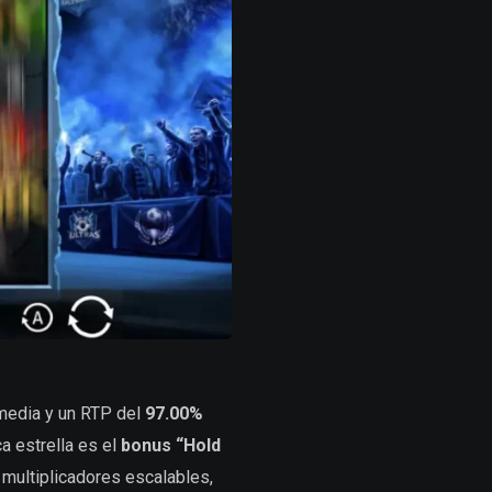
d media y un RTP del
97.00%
ca estrella es el
bonus “Hold
multiplicadores escalables,