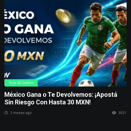
Guía de Casino
México Gana o Te Devolvemos: ¡Apostá
Sin Riesgo Con Hasta 30 MXN!
2 meses ago
3021