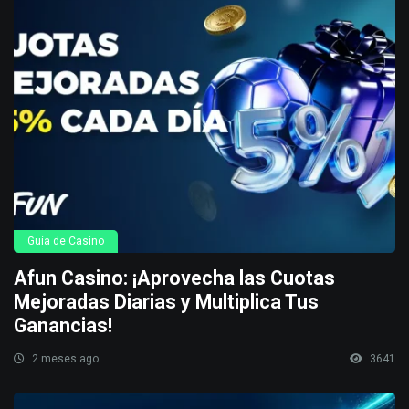
Guía de Casino
Afun Casino: ¡Aprovecha las Cuotas
Mejoradas Diarias y Multiplica Tus
Ganancias!
2 meses ago
3641