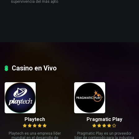
supervivencia del más apto.
Casino en Vivo
Playtech
Pragmatic Play
Playtech es una empresa líder
Pragmatic Play es un proveedor
mundial en el desarrollo de
líder de contenido para la industria