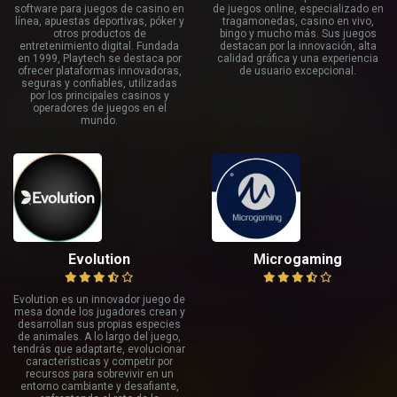
software para juegos de casino en
de juegos online, especializado en
línea, apuestas deportivas, póker y
tragamonedas, casino en vivo,
otros productos de
bingo y mucho más. Sus juegos
entretenimiento digital. Fundada
destacan por la innovación, alta
en 1999, Playtech se destaca por
calidad gráfica y una experiencia
ofrecer plataformas innovadoras,
de usuario excepcional.
seguras y confiables, utilizadas
por los principales casinos y
operadores de juegos en el
mundo.
Evolution
Microgaming
Evolution es un innovador juego de
mesa donde los jugadores crean y
desarrollan sus propias especies
de animales. A lo largo del juego,
tendrás que adaptarte, evolucionar
características y competir por
recursos para sobrevivir en un
entorno cambiante y desafiante,