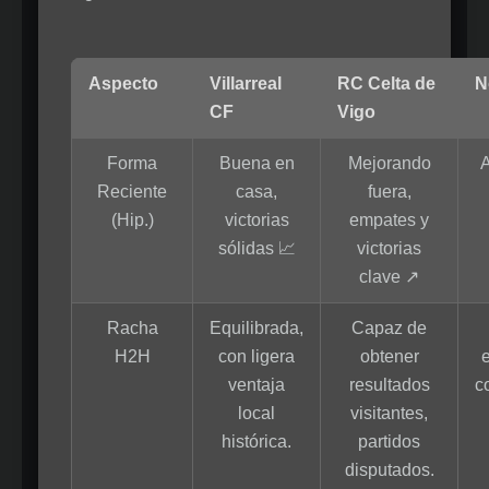
Aspecto
Villarreal
RC Celta de
N
CF
Vigo
Forma
Buena en
Mejorando
A
Reciente
casa,
fuera,
(Hip.)
victorias
empates y
sólidas 📈
victorias
clave ↗️
Racha
Equilibrada,
Capaz de
H2H
con ligera
obtener
ventaja
resultados
c
local
visitantes,
histórica.
partidos
disputados.