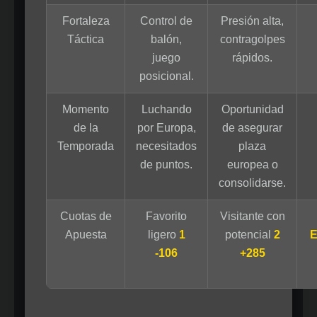
Fortaleza
Control de
Presión alta,
Táctica
balón,
contragolpes
juego
rápidos.
posicional.
Momento
Luchando
Oportunidad
de la
por Europa,
de asegurar
Temporada
necesitados
plaza
de puntos.
europea o
consolidarse.
Cuotas de
Favorito
Visitante con
Apuesta
ligero
1
potencial
2
E
-106
+285