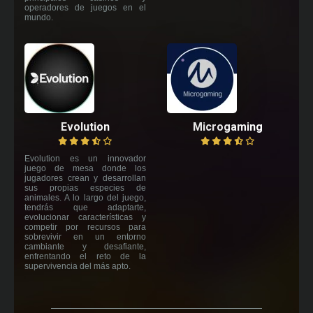
operadores de juegos en el
mundo.
Evolution
Microgaming
Evolution es un innovador
juego de mesa donde los
jugadores crean y desarrollan
sus propias especies de
animales. A lo largo del juego,
tendrás que adaptarte,
evolucionar características y
competir por recursos para
sobrevivir en un entorno
cambiante y desafiante,
enfrentando el reto de la
supervivencia del más apto.