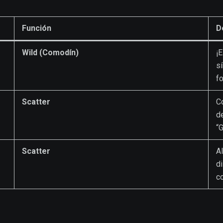
Función
D
Wild (Comodín)
¡
s
f
Scatter
C
de
“G
Scatter
Al
di
c