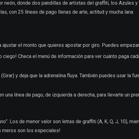
ón, donde dos pandillas de artistas del graffiti, los Azules y lo
ilas, con 25 líneas de pago llenas de arte, actitud y mucha lana.
 ajustar el monto que quieres apostar por giro. Puedes empezar
lo ciego! Checa el menú de información para ver cuánto paga cad
(Girar) y deja que la adrenalina fluya. También puedes usar la 
una línea de pago, de izquierda a derecha, para llevarte un pre
no”. Los de menor valor son letras de graffiti (A, K, Q, J, 10), mi
os meros son los especiales!