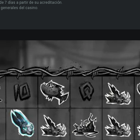
de 7 días a partir de su acreditación.
 generales del casino.