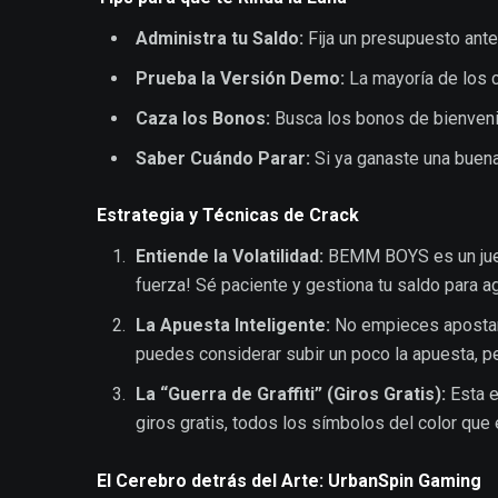
Administra tu Saldo:
Fija un presupuesto ante
Prueba la Versión Demo:
La mayoría de los ca
Caza los Bonos:
Busca los bonos de bienveni
Saber Cuándo Parar:
Si ya ganaste una buena
Estrategia y Técnicas de Crack
Entiende la Volatilidad:
BEMM BOYS es un juego
fuerza! Sé paciente y gestiona tu saldo para a
La Apuesta Inteligente:
No empieces apostand
puedes considerar subir un poco la apuesta, p
La “Guerra de Graffiti” (Giros Gratis):
Esta e
giros gratis, todos los símbolos del color que 
El Cerebro detrás del Arte: UrbanSpin Gaming