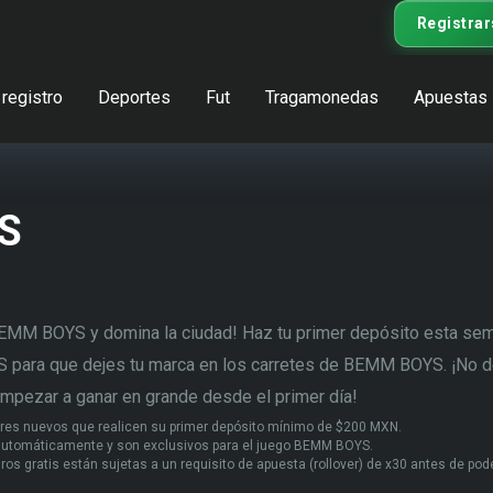
Registrar
registro
Deportes
Fut
Tragamonedas
Apuestas
S
 BEMM BOYS y domina la ciudad! Haz tu primer depósito esta sem
 para que dejes tu marca en los carretes de BEMM BOYS. ¡No d
mpezar a ganar en grande desde el primer día!
ores nuevos que realicen su primer depósito mínimo de $200 MXN.
n automáticamente y son exclusivos para el juego BEMM BOYS.
os gratis están sujetas a un requisito de apuesta (rollover) de x30 antes de pod