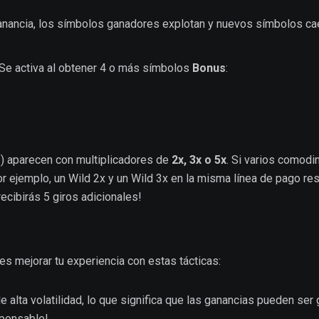
ancia, los símbolos ganadores explotan y nuevos símbolos caen
 Se activa al obtener 4 o más símbolos
Bonus
:
s
) aparecen con multiplicadores de
2x, 3x o 5x
. Si varios comodi
or ejemplo, un Wild 2x y un Wild 3x en la misma línea de pago res
ecibirás 5 giros adicionales!
 mejorar tu experiencia con estas tácticas:
e alta volatilidad, lo que significa que las ganancias pueden ser
sponsable!