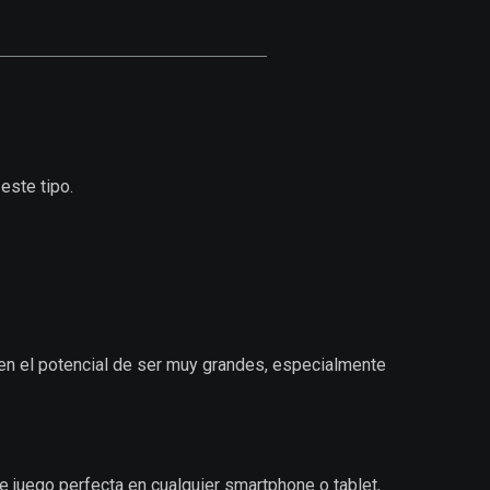
este tipo.
nen el potencial de ser muy grandes, especialmente
 juego perfecta en cualquier smartphone o tablet,