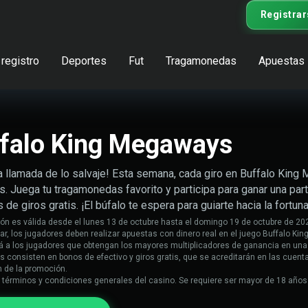
Registrar
registro
Deportes
Fut
Tragamonedas
Apuestas
falo King Megaways
la llamada de lo salvaje! Esta semana, cada giro en Buffalo Ki
es. Juega tu tragamonedas favorito y participa para ganar una pa
de giros gratis. ¡El búfalo te espera para guiarte hacia la fortuna
ón es válida desde el lunes 13 de octubre hasta el domingo 19 de octubre de 20
car, los jugadores deben realizar apuestas con dinero real en el juego Buffalo K
á a los jugadores que obtengan los mayores multiplicadores de ganancia en una s
s consisten en bonos de efectivo y giros gratis, que se acreditarán en las cuent
n de la promoción.
s términos y condiciones generales del casino. Se requiere ser mayor de 18 años