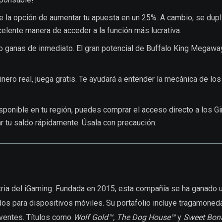
e la opción de aumentar tu apuesta en un 25%. A cambio, se dupli
celente manera de acceder a la función más lucrativa.
 ganas de inmediato. El gran potencial de Buffalo King Megaway
nero real, juega gratis. Te ayudará a entender la mecánica de los
sponible en tu región, puedes comprar el acceso directo a los Gi
r tu saldo rápidamente. Úsala con precaución.
tria del iGaming. Fundada en 2015, esta compañía se ha ganado u
os para dispositivos móviles. Su portafolio incluye tragamoneda
lventes. Títulos como
Wolf Gold™, The Dog House™
y
Sweet Bon