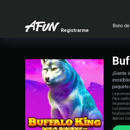
Bono de 
Registrarme
Buf
¡Siente 
increíbl
paquetes 
La promoci
Para califi
Se premiar
Los premio
finalizació
Aplican lo