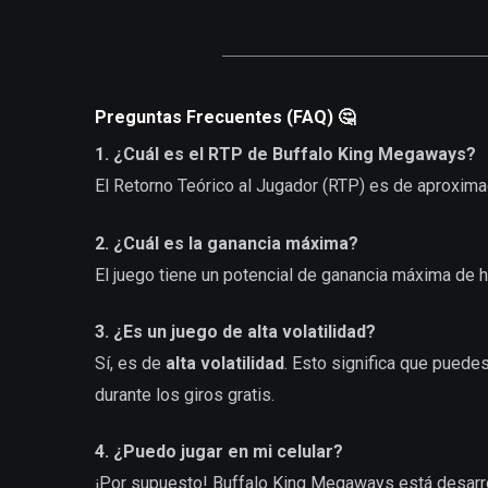
Preguntas Frecuentes (FAQ) 🤔
1. ¿Cuál es el RTP de Buffalo King Megaways?
El Retorno Teórico al Jugador (RTP) es de aproxi
2. ¿Cuál es la ganancia máxima?
El juego tiene un potencial de ganancia máxima de 
3. ¿Es un juego de alta volatilidad?
Sí, es de
alta volatilidad
. Esto significa que puede
durante los giros gratis.
4. ¿Puedo jugar en mi celular?
¡Por supuesto! Buffalo King Megaways está desarrol