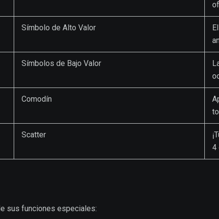
o
Símbolo de Alto Valor
E
a
Símbolos de Bajo Valor
La
o
Comodín
Ap
t
Scatter
¡T
4 
 de sus funciones especiales: