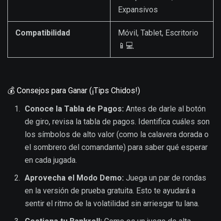
Expansivos
Compatibilidad
Móvil, Tablet, Escritorio
📱💻
💰 Consejos para Ganar (¡Tips Chidos!)
Conoce la Tabla de Pagos:
Antes de darle al botón
de giro, revisa la tabla de pagos. Identifica cuáles son
los símbolos de alto valor (como la calavera dorada o
el sombrero del comandante) para saber qué esperar
en cada jugada.
Aprovecha el Modo Demo:
Juega un par de rondas
en la versión de prueba gratuita. Esto te ayudará a
sentir el ritmo de la volatilidad sin arriesgar tu lana.