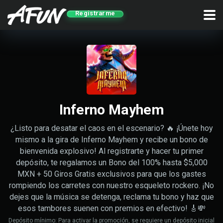
Registrarme
Inferno Mayhem
¿Listo para desatar el caos en el escenario? 🔥 ¡Únete hoy
mismo a la gira de Inferno Mayhem y recibe un bono de
bienvenida explosivo! Al registrarte y hacer tu primer
depósito, te regalamos un Bono del 100% hasta $5,000
MXN + 50 Giros Gratis exclusivos para que los gastes
rompiendo los carretes con nuestro esqueleto rockero. ¡No
dejes que la música se detenga, reclama tu bono y haz que
esos tambores suenen con premios en efectivo! 🎸💸
Depósito mínimo: Para activar la promoción, se requiere un depósito inicial