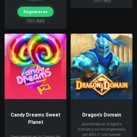
Registrarse
T&Cs Apply
Candy Dreams Sweet
Dragon’s Domain
Planet
¡Aventúrate en Dragon's
Domain y sé recompensado
por ello! 🎉 Los nuevos
Descuentos en la Compra de