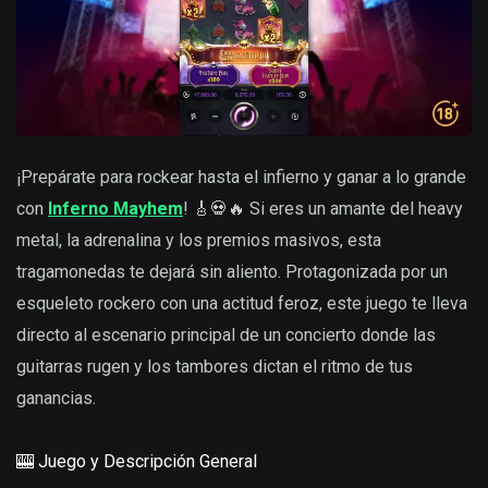
¡Prepárate para rockear hasta el infierno y ganar a lo grande
con
Inferno Mayhem
! 🎸💀🔥 Si eres un amante del heavy
metal, la adrenalina y los premios masivos, esta
tragamonedas te dejará sin aliento. Protagonizada por un
esqueleto rockero con una actitud feroz, este juego te lleva
directo al escenario principal de un concierto donde las
guitarras rugen y los tambores dictan el ritmo de tus
ganancias.
🎰 Juego y Descripción General