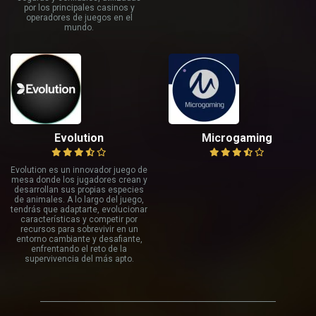
por los principales casinos y
operadores de juegos en el
mundo.
Evolution
Microgaming
Evolution es un innovador juego de
mesa donde los jugadores crean y
desarrollan sus propias especies
de animales. A lo largo del juego,
tendrás que adaptarte, evolucionar
características y competir por
recursos para sobrevivir en un
entorno cambiante y desafiante,
enfrentando el reto de la
supervivencia del más apto.