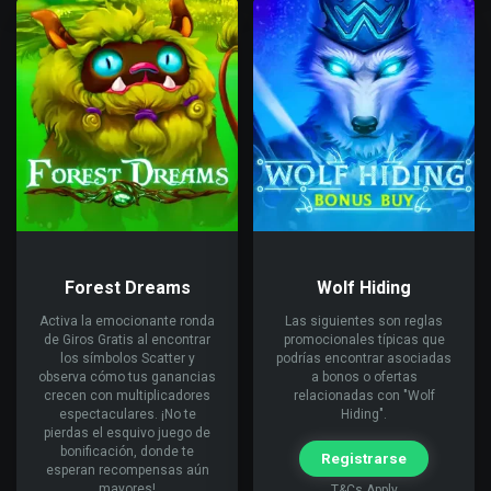
Forest Dreams
Wolf Hiding
Activa la emocionante ronda
Las siguientes son reglas
de Giros Gratis al encontrar
promocionales típicas que
los símbolos Scatter y
podrías encontrar asociadas
observa cómo tus ganancias
a bonos o ofertas
crecen con multiplicadores
relacionadas con "Wolf
espectaculares. ¡No te
Hiding".
pierdas el esquivo juego de
bonificación, donde te
Registrarse
esperan recompensas aún
mayores!
T&Cs Apply