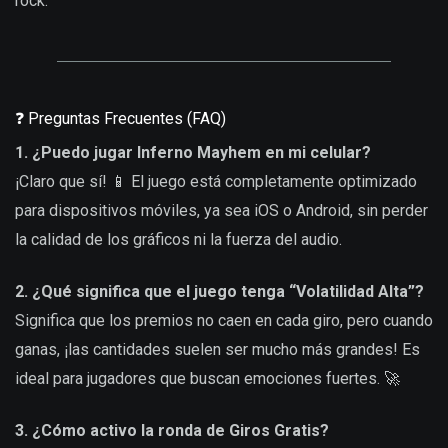
rock.
❓ Preguntas Frecuentes (FAQ)
1. ¿Puedo jugar Inferno Mayhem en mi celular?
¡Claro que sí! 📱 El juego está completamente optimizado
para dispositivos móviles, ya sea iOS o Android, sin perder
la calidad de los gráficos ni la fuerza del audio.
2. ¿Qué significa que el juego tenga “Volatilidad Alta”?
Significa que los premios no caen en cada giro, pero cuando
ganas, ¡las cantidades suelen ser mucho más grandes! Es
ideal para jugadores que buscan emociones fuertes. 🚀
3. ¿Cómo activo la ronda de Giros Gratis?