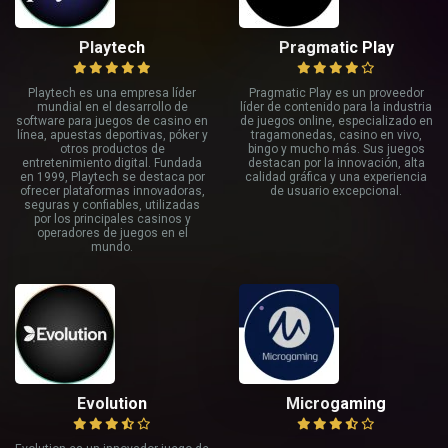
Playtech
Pragmatic Play
Playtech es una empresa líder
Pragmatic Play es un proveedor
mundial en el desarrollo de
líder de contenido para la industria
software para juegos de casino en
de juegos online, especializado en
línea, apuestas deportivas, póker y
tragamonedas, casino en vivo,
otros productos de
bingo y mucho más. Sus juegos
entretenimiento digital. Fundada
destacan por la innovación, alta
en 1999, Playtech se destaca por
calidad gráfica y una experiencia
ofrecer plataformas innovadoras,
de usuario excepcional.
seguras y confiables, utilizadas
por los principales casinos y
operadores de juegos en el
mundo.
Evolution
Microgaming