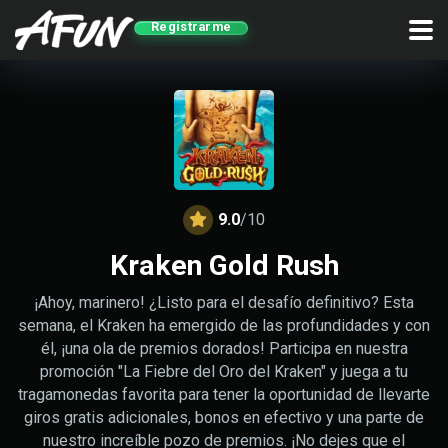
Registrarme
9.0
/10
Kraken Gold Rush
¡Ahoy, marinero! ¿Listo para el desafío definitivo? Esta
semana, el Kraken ha emergido de las profundidades y con
él, ¡una ola de premios dorados! Participa en nuestra
promoción "La Fiebre del Oro del Kraken" y juega a tu
tragamonedas favorita para tener la oportunidad de llevarte
giros gratis adicionales, bonos en efectivo y una parte de
nuestro increíble pozo de premios. ¡No dejes que el