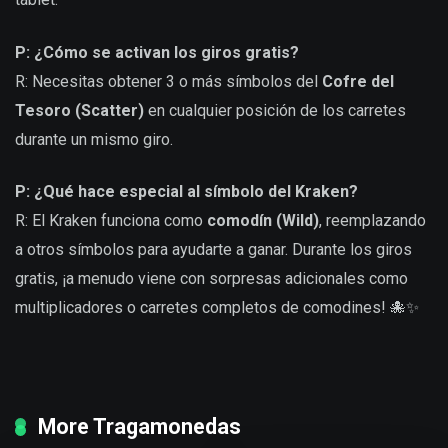
P: ¿Cómo se activan los giros gratis?
R: Necesitas obtener 3 o más símbolos del
Cofre del
Tesoro (Scatter)
en cualquier posición de los carretes
durante un mismo giro.
P: ¿Qué hace especial al símbolo del Kraken?
R: El Kraken funciona como
comodín (Wild)
, reemplazando
a otros símbolos para ayudarte a ganar. Durante los giros
gratis, ¡a menudo viene con sorpresas adicionales como
multiplicadores o carretes completos de comodines! 🐙✨
More Tragamonedas