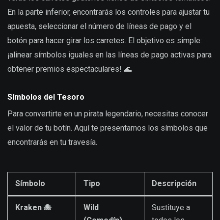
En la parte inferior, encontrarás los controles para ajustar tu
apuesta, seleccionar el número de líneas de pago y el
botón para hacer girar los carretes. El objetivo es simple:
¡alinear símbolos iguales en las líneas de pago activas para
obtener premios espectaculares! 🌊
Símbolos del Tesoro
Para convertirte en un pirata legendario, necesitas conocer
el valor de tu botín. Aquí te presentamos los símbolos que
encontrarás en tu travesía.
Símbolo
Tipo
Descripción
Kraken 🐙
Wild
Sustituye a