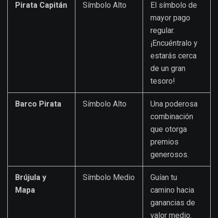
Pirata Capitán
Símbolo Alto
El símbolo de
mayor pago
regular.
¡Encuéntralo y
estarás cerca
de un gran
tesoro!
Barco Pirata
Símbolo Alto
Una poderosa
combinación
que otorga
premios
generosos.
Brújula y
Símbolo Medio
Guían tu
Mapa
camino hacia
ganancias de
valor medio.