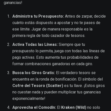
ganancias!
Administra tu Presupuesto:
Antes de zarpar, decide
cuánto estás dispuesto a apostar y no te pases de
ese límite. Jugar de manera responsable es la
primera regla de todo cazador de tesoros.
Activa Todas las Líneas:
Siempre que tu
presupuesto lo permita, juega con todas las líneas de
pago activas. Esto aumenta tus probabilidades de
formar combinaciones ganadoras en cada giro.
Busca los Giros Gratis:
El verdadero tesoro se
encuentra en la ronda de bonificación. El símbolo del
Cofre del Tesoro (Scatter)
es tu llave. ¡Estos giros
no cuestan nada y pueden multiplicar tus ganancias
exponencialmente!
Aprovecha el Comodín:
El
Kraken (Wild)
no solo