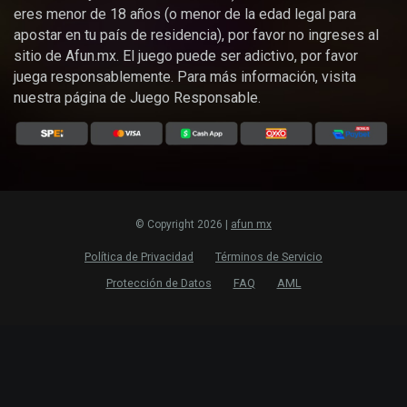
eres menor de 18 años (o menor de la edad legal para
apostar en tu país de residencia), por favor no ingreses al
sitio de Afun.mx. El juego puede ser adictivo, por favor
juega responsablemente. Para más información, visita
nuestra página de Juego Responsable.
© Copyright 2026 |
afun mx
Política de Privacidad
Términos de Servicio
Protección de Datos
FAQ
AML