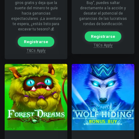
giros gratis y deja que la
Buy", puedes saltar
suerte del minero te guíe
directamente a la acción y
hacia ganancias
desatar el potencial de
espectaculares. ¡La aventura
ganancias de las lucrativas
te espera, ¿estás listo para
rondas de bonificación.
excavar tu tesoro? 💰
Registrarse
Registrarse
T&Cs Apply
T&Cs Apply