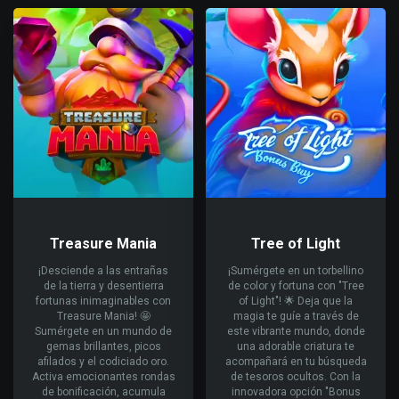
Treasure Mania
Tree of Light
¡Desciende a las entrañas
¡Sumérgete en un torbellino
de la tierra y desentierra
de color y fortuna con "Tree
fortunas inimaginables con
of Light"! 🌟 Deja que la
Treasure Mania! 🤩
magia te guíe a través de
Sumérgete en un mundo de
este vibrante mundo, donde
gemas brillantes, picos
una adorable criatura te
afilados y el codiciado oro.
acompañará en tu búsqueda
Activa emocionantes rondas
de tesoros ocultos. Con la
de bonificación, acumula
innovadora opción "Bonus