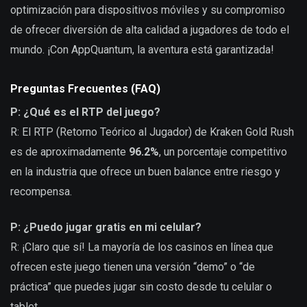
optimización para dispositivos móviles y su compromiso
de ofrecer diversión de alta calidad a jugadores de todo el
mundo. ¡Con AppQuantum, la aventura está garantizada!
Preguntas Frecuentes (FAQ)
P: ¿Qué es el RTP del juego?
R: El RTP (Retorno Teórico al Jugador) de Kraken Gold Rush
es de aproximadamente
96.2%
, un porcentaje competitivo
en la industria que ofrece un buen balance entre riesgo y
recompensa.
P: ¿Puedo jugar gratis en mi celular?
R: ¡Claro que sí! La mayoría de los casinos en línea que
ofrecen este juego tienen una versión “demo” o “de
práctica” que puedes jugar sin costo desde tu celular o
tablet.