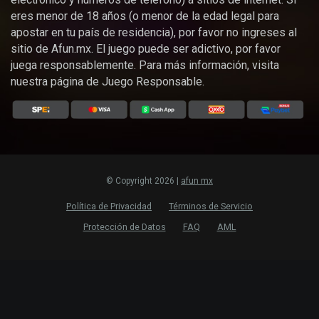
eres menor de 18 años (o menor de la edad legal para
apostar en tu país de residencia), por favor no ingreses al
sitio de Afun.mx. El juego puede ser adictivo, por favor
juega responsablemente. Para más información, visita
nuestra página de Juego Responsable.
© Copyright 2026 |
afun mx
Política de Privacidad
Términos de Servicio
Protección de Datos
FAQ
AML