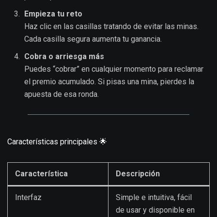
Empieza tu reto
Haz clic en las casillas tratando de evitar las minas.
Cada casilla segura aumenta tu ganancia.
Cobra o arriesga más
Puedes “cobrar” en cualquier momento para reclamar
el premio acumulado. Si pisas una mina, pierdes la
apuesta de esa ronda.
Características principales 🌟
Característica
Descripción
Interfaz
Simple e intuitiva, fácil
de usar y disponible en