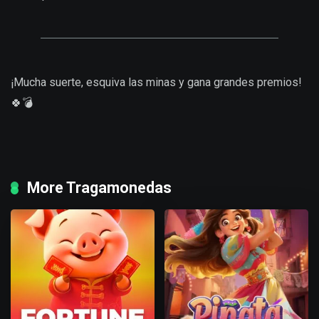
¡Mucha suerte, esquiva las minas y gana grandes premios!
🍀💣
More Tragamonedas