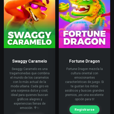
Swaggy Caramelo
Fortune Dragon
Swaggy Caramelo es una
Fortune Dragon mezcla la
tragamonedas que combina
cultura oriental con
el mundo de los caramelos
emocionantes
con lo más actual de la
características de juego. Si
moda urbana. Cada giro es
te gustan los mitos
una sorpresa dulce y cool,
asiáticos y buscas grandes
ideal para quienes buscan
premios, ¡es una excelente
gráficos alegres y
opción para ti!
experiencias llenas de
emoción. 🍭✨
Registrarse