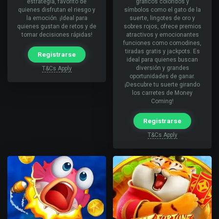
estrategia, favorito de
gráficos coloridos y
quienes disfrutan el riesgo y
símbolos como el gato de la
la emoción. ¡Ideal para
suerte, lingotes de oro y
quienes gustan de retos y de
sobres rojos, ofrece premios
tomar decisiones rápidas!
atractivos y emocionantes
funciones como comodines,
tiradas gratis y jackpots. Es
Registrarse
ideal para quienes buscan
diversión y grandes
T&Cs Apply
oportunidades de ganar.
¡Descubre tu suerte girando
los carretes de Money
Coming!
Registrarse
T&Cs Apply