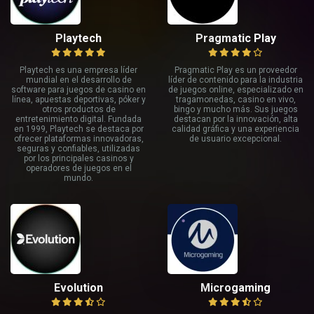
Playtech
Pragmatic Play
Playtech es una empresa líder
Pragmatic Play es un proveedor
mundial en el desarrollo de
líder de contenido para la industria
software para juegos de casino en
de juegos online, especializado en
línea, apuestas deportivas, póker y
tragamonedas, casino en vivo,
otros productos de
bingo y mucho más. Sus juegos
entretenimiento digital. Fundada
destacan por la innovación, alta
en 1999, Playtech se destaca por
calidad gráfica y una experiencia
ofrecer plataformas innovadoras,
de usuario excepcional.
seguras y confiables, utilizadas
por los principales casinos y
operadores de juegos en el
mundo.
Evolution
Microgaming