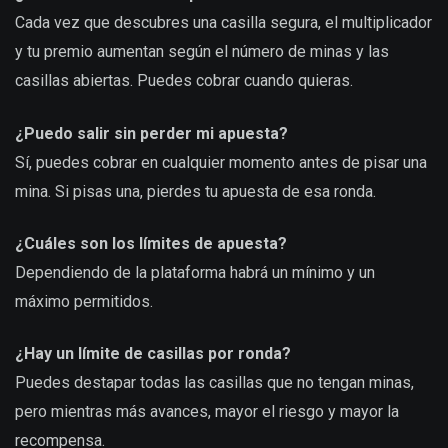
Cada vez que descubres una casilla segura, el multiplicador
y tu premio aumentan según el número de minas y las
casillas abiertas. Puedes cobrar cuando quieras.
¿Puedo salir sin perder mi apuesta?
Sí, puedes cobrar en cualquier momento antes de pisar una
mina. Si pisas una, pierdes tu apuesta de esa ronda.
¿Cuáles son los límites de apuesta?
Dependiendo de la plataforma habrá un mínimo y un
máximo permitidos.
¿Hay un límite de casillas por ronda?
Puedes destapar todas las casillas que no tengan minas,
pero mientras más avances, mayor el riesgo y mayor la
recompensa.