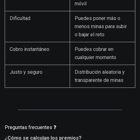
móvil
Dificultad
Puedes poner más o
menos minas para subir
o bajar el reto
Cobro instantáneo
Puedes cobrar en
cualquier momento
Justo y seguro
Distribución aleatoria y
transparente de minas
Preguntas frecuentes ❓
¿Cómo se calculan los premios?