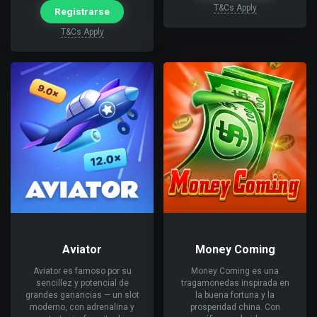
T&Cs Apply
Registrarse
T&Cs Apply
Aviator
Money Coming
Aviator es famoso por su
Money Coming es una
sencillez y potencial de
tragamonedas inspirada en
grandes ganancias — un slot
la buena fortuna y la
moderno, con adrenalina y
prosperidad china. Con