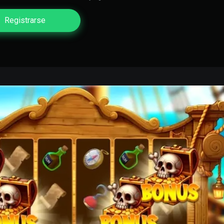
Registrarse