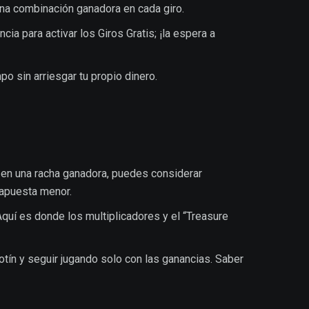
una combinación ganadora en cada giro.
a para activar los Giros Gratis; ¡la espera a
po sin arriesgar tu propio dinero.
 en una racha ganadora, puedes considerar
 apuesta menor.
 Aquí es donde los multiplicadores y el “Treasure
otín y seguir jugando solo con las ganancias. Saber