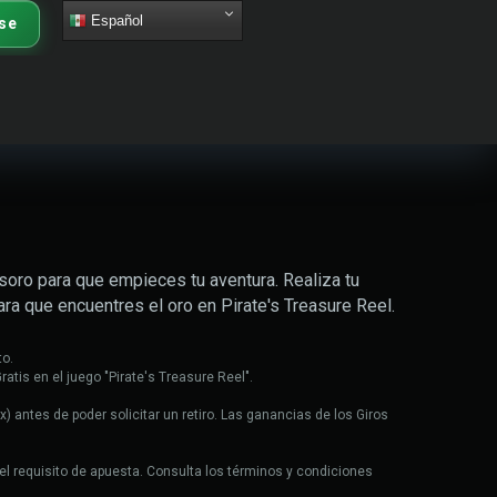
Español
se
tesoro para que empieces tu aventura. Realiza tu
ara que encuentres el oro en Pirate's Treasure Reel.
to.
tis en el juego "Pirate's Treasure Reel".
) antes de poder solicitar un retiro. Las ganancias de los Giros
el requisito de apuesta. Consulta los términos y condiciones