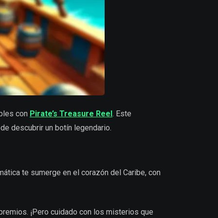
ables con
Pirate’s Treasure Reel
. Este
de descubrir un botín legendario.
emática te sumerge en el corazón del Caribe, con
r premios. ¡Pero cuidado con los misterios que