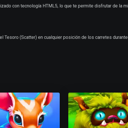
izado con tecnología HTML5, lo que te permite disfrutar de la m
Tesoro (Scatter) en cualquier posición de los carretes durante 