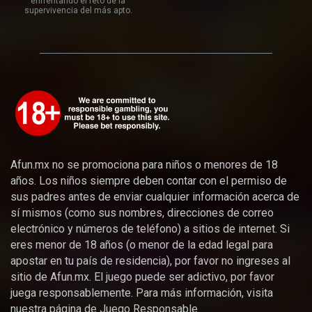
enfrentando el reto de la
supervivencia del más apto.
Afun.mx no se promociona para niños o menores de 18
años. Los niños siempre deben contar con el permiso de
sus padres antes de enviar cualquier información acerca de
sí mismos (como sus nombres, direcciones de correo
electrónico y números de teléfono) a sitios de internet. Si
eres menor de 18 años (o menor de la edad legal para
apostar en tu país de residencia), por favor no ingreses al
sitio de Afun.mx. El juego puede ser adictivo, por favor
juega responsablemente. Para más información, visita
nuestra página de Juego Responsable.