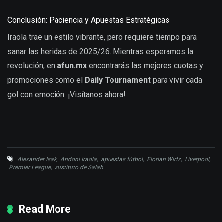
Conclusión: Paciencia y Apuestas Estratégicas
Iraola trae un estilo vibrante, pero requiere tiempo para
sanar las heridas de 2025/26. Mientras esperamos la
revolución, en
afun.mx
encontrarás las mejores cuotas y
promociones como el
Daily Tournament
para vivir cada
gol con emoción. ¡Visítanos ahora!
Alexander Isak
,
Andoni Iraola
,
apuestas fútbol
,
Florian Wirtz
,
Liverpool
,
Premier League
,
sustituto de Salah
Read More