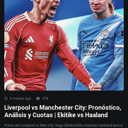
6 meses ago
378
Liverpool vs Manchester City: Pronóstico,
Análisis y Cuotas | Ekitike vs Haaland
Previa del Liverpool vs Man City. Hugo Ekitike brilla mientras Haaland busca