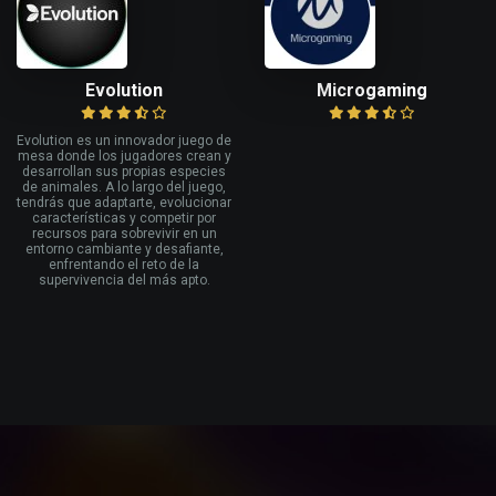
Evolution
Microgaming
Evolution es un innovador juego de
mesa donde los jugadores crean y
desarrollan sus propias especies
de animales. A lo largo del juego,
tendrás que adaptarte, evolucionar
características y competir por
recursos para sobrevivir en un
entorno cambiante y desafiante,
enfrentando el reto de la
supervivencia del más apto.