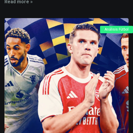
Read more »
Análisis Fútbol