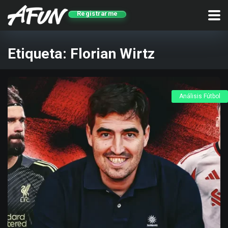
Registrarme
Etiqueta:
Florian Wirtz
Análisis Fútbol