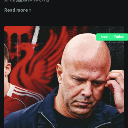
crucial enfrentamiento de la ...
Read more »
Análisis Fútbol