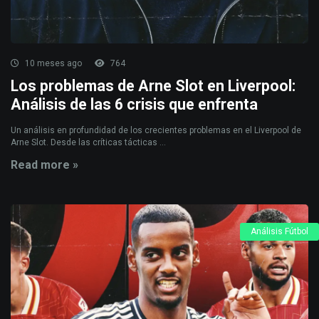
10 meses ago
764
Los problemas de Arne Slot en Liverpool:
Análisis de las 6 crisis que enfrenta
Un análisis en profundidad de los crecientes problemas en el Liverpool de
Arne Slot. Desde las críticas tácticas ...
Read more »
Análisis Fútbol