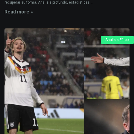
recuperar su forma. Análisis profundo, estadísticas ...
Read more »
Análisis Fútbol